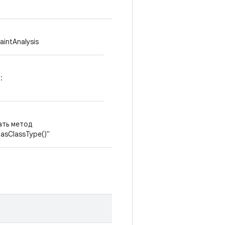
aintAnalysis
:
вать метод
.asClassType()"