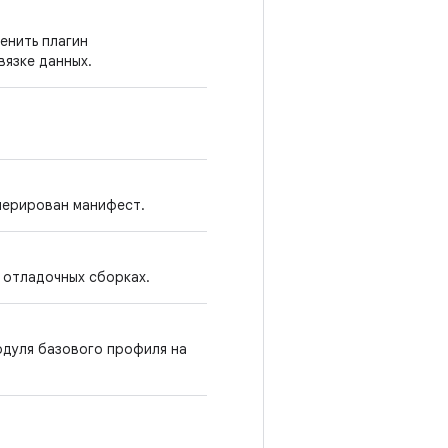
менить плагин
ивязке данных.
енерирован манифест.
 отладочных сборках.
модуля базового профиля на