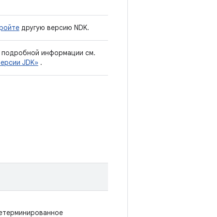
ройте
другую версию NDK.
е подробной информации см.
версии JDK»
.
детерминированное