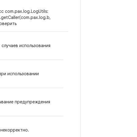
с com.pax.log.LogUtils:
.getCaller(com.pax.log.b,
роверить
я случаев использования
при использовании
атывание предупреждения
 некорректно.