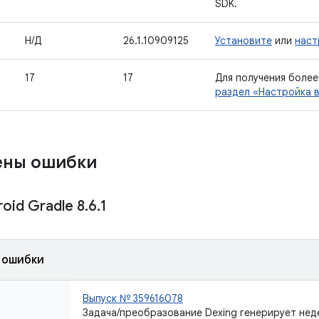
SDK.
Н/Д
26.1.10909125
Установите
или
наст
17
17
Для получения боле
раздел «Настройка 
ены ошибки
oid Gradle 8
.
6
.
1
 ошибки
Выпуск № 359616078
Задача/преобразование Dexing генерирует не