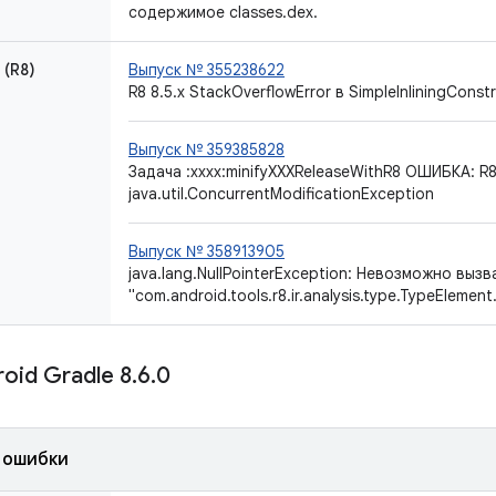
содержимое classes.dex.
(R8)
Выпуск № 355238622
R8 8.5.x StackOverflowError в SimpleInliningConstr
Выпуск № 359385828
Задача :xxxx:minifyXXXReleaseWithR8 ОШИБКА: R8
java.util.ConcurrentModificationException
Выпуск № 358913905
java.lang.NullPointerException: Невозможно выз
"com.android.tools.r8.ir.analysis.type.TypeElement
oid Gradle 8
.
6
.
0
 ошибки