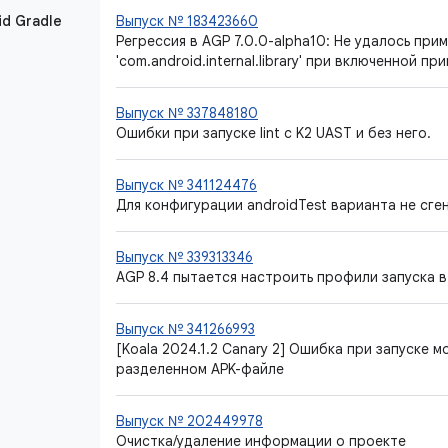
id Gradle
Выпуск № 183423660
Регрессия в AGP 7.0.0-alpha10: Не удалось при
'com.android.internal.library' при включенной пр
Выпуск № 337848180
Ошибки при запуске lint с K2 UAST и без него.
Выпуск № 341124476
Для конфигурации androidTest варианта не сг
Выпуск № 339313346
AGP 8.4 пытается настроить профили запуска в
Выпуск № 341266993
[Koala 2024.1.2 Canary 2] Ошибка при запуске 
разделенном APK-файле
Выпуск № 202449978
Очистка/удаление информации о проекте