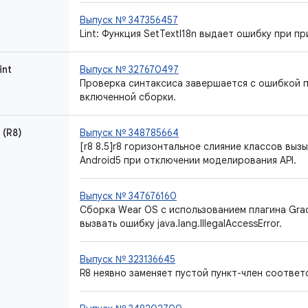
Выпуск № 347356457
Lint: Функция SetTextI18n выдает ошибку при п
int
Выпуск № 327670497
Проверка синтаксиса завершается с ошибкой 
включенной сборки.
(R8)
Выпуск № 348785664
[r8 8.5]r8 горизонтальное слияние классов выз
Android5 при отключении моделирования API.
Выпуск № 347676160
Сборка Wear OS с использованием плагина Grad
вызвать ошибку java.lang.IllegalAccessError.
Выпуск № 323136645
R8 неявно заменяет пустой пункт-член соответ