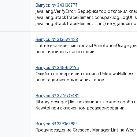
Выпуск № 343136777
java.lang.VerifyError: Верификатор отклонил клас
java.lang.StackTraceElement com.pax.log.LogUtils
java.lang.StackTraceElement[], int) не удалось п
Выпуск № 313699428
Lint не вызывает метод visitAnnotationUsage дл
аннотированных аннотаций.
Выпуск № 345452195
Ошибка проверки синтаксиса UnknownNullness 
аннотаций использования типов.
Выпуск № 327670482
[library desugar] lint показывает ложное сраб
NewApi при включенном десахарировании
Выпуск № 339363983
Предупреждение Crescent Manager Lint на Wear