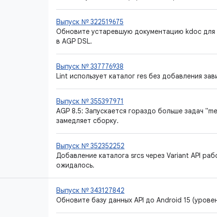
Выпуск № 322519675
Обновите устаревшую документацию kdoc для `
в AGP DSL.
Выпуск № 337776938
Lint использует каталог res без добавления за
Выпуск № 355397971
AGP 8.5: Запускается гораздо больше задач "m
замедляет сборку.
Выпуск № 352352252
Добавление каталога srcs через Variant API раб
ожидалось.
Выпуск № 343127842
Обновите базу данных API до Android 15 (уровень