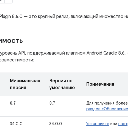
 Plugin 8.6.0 — это крупный релиз, включающий множество н
имость
ровень API, поддерживаемый плагином Android Gradle 8.6,
совместимости:
Минимальная
Версия по
Примечания
версия
умолчанию
8.7
8.7
Для получения боле
раздел «Обновление
34.0.0
34.0.0
Установите
или
наст