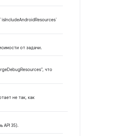
isIncludeAndroidResources`
висимости от задачи.
ergeDebugResources", что
отает не так, как
 API 35).