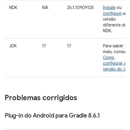
NDK
N/A
26.1.10909125
Instale
ou
configure
um
versão
diferente do
NDK.
JDK
17
17
Para saber
mais, consult
Como
configurar a
versão do JD
Problemas corrigidos
Plug-in do Android para Gradle 8
.
6
.
1