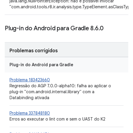
java.lang.NullPointerException: não é possível invocar
"com.android.tools.r8.ir.analysis.type.TypeElement.asClassType
Plug-in do Android para Gradle 8
.
6
.
0
Problemas corrigidos
Plug-in do Android para Gradle
Problema 183423660
Regressão do AGP 7.0.0-alpha10: falha ao aplicar o
plug-in "com.android.internal.library" com a
Databinding ativada
Problema 337848180
Erros ao executar o lint com e sem o UAST do K2