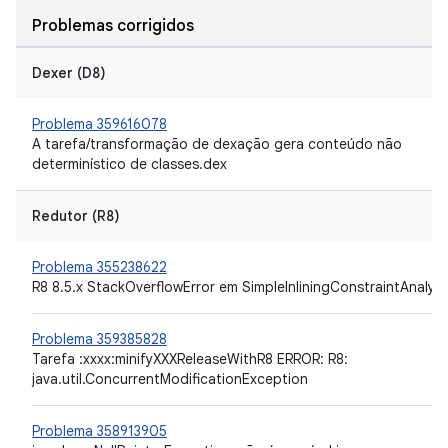
Problemas corrigidos
Dexer (D8)
Problema 359616078
A tarefa/transformação de dexação gera conteúdo não
determinístico de classes.dex
Redutor (R8)
Problema 355238622
R8 8.5.x StackOverflowError em SimpleInliningConstraintAnalysi
Problema 359385828
Tarefa :xxxx:minifyXXXReleaseWithR8 ERROR: R8:
java.util.ConcurrentModificationException
Problema 358913905