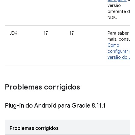
versão
diferente do
NDK.
JDK
17
17
Para saber
mais, consult
Como
configurar a
versão do JD
Problemas corrigidos
Plug-in do Android para Gradle 8
.
11
.
1
Problemas corrigidos