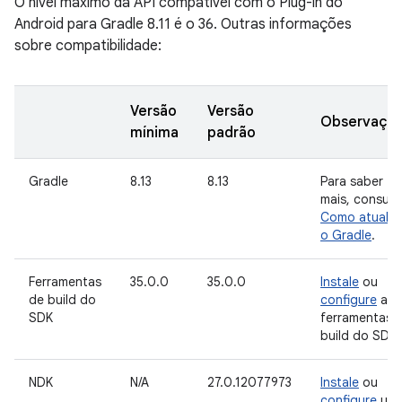
O nível máximo da API compatível com o Plug-in do
Android para Gradle 8.11 é o 36. Outras informações
sobre compatibilidade:
Versão
Versão
Observaçõ
mínima
padrão
Gradle
8.13
8.13
Para saber
mais, consult
Como atualiz
o Gradle
.
Ferramentas
35.0.0
35.0.0
Instale
ou
de build do
configure
as
SDK
ferramentas 
build do SDK.
NDK
N/A
27.0.12077973
Instale
ou
configure
um