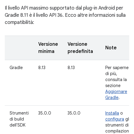
Il livello API massimo supportato dal plug-in Android per
Gradle 8.11 è il livello API 36. Ecco altre informazioni sulla
compatibilità:
Versione
Versione
Note
minima
predefinita
Gradle
8.13
8.13
Per saperne
di più,
consulta la
sezione
Aggiornare
Gradle
.
Strumenti
35.0.0
35.0.0
Installa
o
di build
configura
gli
dell'SDK
strumenti di
compilazione