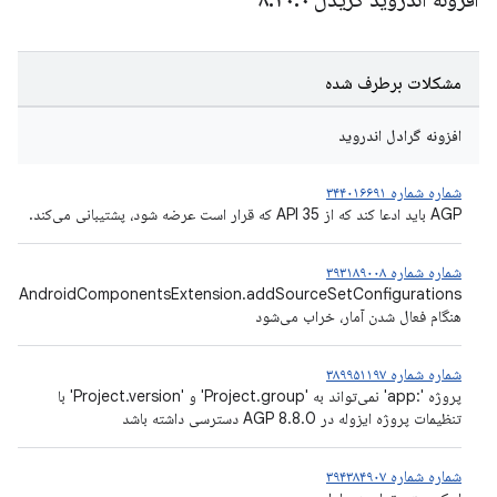
مشکلات برطرف شده
افزونه گرادل اندروید
شماره شماره ۳۴۴۰۱۶۶۹۱
AGP باید ادعا کند که از API 35 که قرار است عرضه شود، پشتیبانی می‌کند.
شماره شماره ۳۹۳۱۸۹۰۰۸
AndroidComponentsExtension.addSourceSetConfigurations
هنگام فعال شدن آمار، خراب می‌شود
شماره شماره ۳۸۹۹۵۱۱۹۷
پروژه ':app' نمی‌تواند به 'Project.group' و 'Project.version' با
تنظیمات پروژه ایزوله در AGP 8.8.0 دسترسی داشته باشد
شماره شماره ۳۹۴۳۸۴۹۰۷