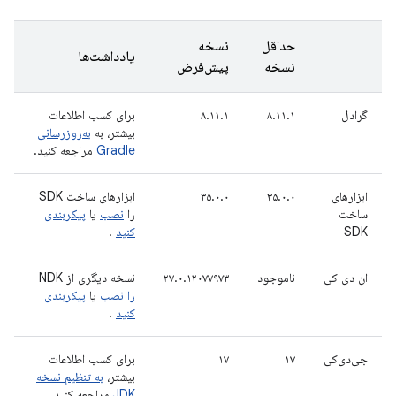
حداقل
نسخه
یادداشت‌ها
نسخه
پیش‌فرض
گرادل
۸.۱۱.۱
۸.۱۱.۱
برای کسب اطلاعات
بیشتر، به
به‌روزرسانی
Gradle
مراجعه کنید.
ابزارهای
۳۵.۰.۰
۳۵.۰.۰
ابزارهای ساخت SDK
ساخت
را
نصب
یا
پیکربندی
SDK
کنید
.
ان دی کی
ناموجود
۲۷.۰.۱۲۰۷۷۹۷۳
نسخه دیگری از NDK
را نصب
یا
پیکربندی
کنید
.
جی‌دی‌کی
۱۷
۱۷
برای کسب اطلاعات
بیشتر،
به تنظیم نسخه
JDK
مراجعه کنید.