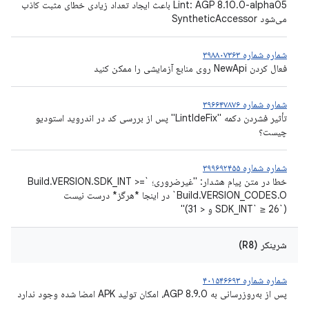
Lint: AGP 8.10.0-alpha05 باعث ایجاد تعداد زیادی خطای مثبت کاذب
می‌شود SyntheticAccessor
شماره شماره ۳۹۸۸۰۷۳۶۳
فعال کردن NewApi روی منابع آزمایشی را ممکن کنید
شماره شماره ۳۹۶۶۴۷۸۷۶
تأثیر فشردن دکمه "LintIdeFix" پس از بررسی کد در اندروید استودیو
چیست؟
شماره شماره ۳۹۹۶۹۲۴۵۵
خطا در متن پیام هشدار: "غیرضروری؛ `Build.VERSION.SDK_INT >=
Build.VERSION_CODES.O` در اینجا *هرگز* درست نیست
(`SDK_INT` ≥ 26 و < 31)"
شرینکر (R8)
شماره شماره ۴۰۱۵۴۶۶۹۳
پس از به‌روزرسانی به AGP 8.9.0، امکان تولید APK امضا شده وجود ندارد