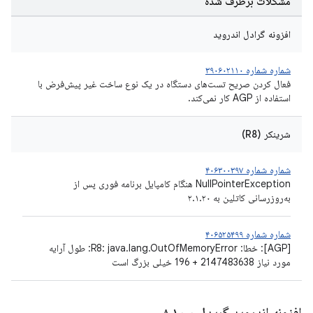
مشکلات برطرف شده
افزونه گرادل اندروید
شماره شماره ۳۹۰۶۰۲۱۱۰
فعال کردن صریح تست‌های دستگاه در یک نوع ساخت غیر پیش‌فرض با
استفاده از AGP کار نمی‌کند.
شرینکر (R8)
شماره شماره ۴۰۶۳۰۰۳۹۷
NullPointerException هنگام کامپایل برنامه فوری پس از
به‌روزرسانی کاتلین به ۲.۱.۲۰
شماره شماره ۴۰۶۵۲۵۴۹۹
[AGP]: خطا: R8: java.lang.OutOfMemoryError: طول آرایه
مورد نیاز 2147483638 + 196 خیلی بزرگ است
افزونه اندروید گریدل ۸
۰
.
۱۰
.