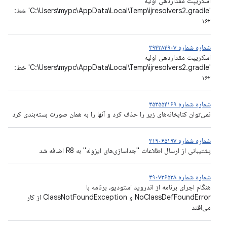
اسکریپت مقداردهی اولیه
'C:\Users\mypc\AppData\Local\Temp\ijresolvers2.gradle' خط:
۱۶۲
شماره شماره ۳۹۴۳۸۴۹۰۷
اسکریپت مقداردهی اولیه
'C:\Users\mypc\AppData\Local\Temp\ijresolvers2.gradle' خط:
۱۶۲
شماره شماره ۳۵۳۵۵۴۱۶۹
نمی‌توان کتابخانه‌های زیر را حذف کرد و آنها را به همان صورت بسته‌بندی کرد
شماره شماره ۳۱۹۰۶۵۱۹۷
پشتیبانی از ارسال اطلاعات "جداسازی‌های ایزوله" به R8 اضافه شد
شماره شماره ۳۹۰۷۳۶۵۳۸
هنگام اجرای برنامه از اندروید استودیو، برنامه با
NoClassDefFoundError و ClassNotFoundException از کار
می‌افتد