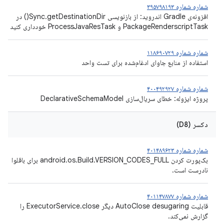
شماره شماره ۳۹۵۷۹۸۱۹۳
افزونه‌ی Gradle اندروید: از بازنویسی Sync.getDestinationDir() در
PackageRenderscriptTask و ProcessJavaResTask خودداری کنید
شماره شماره ۱۱۸۶۹۰۷۲۹
استفاده از منابع جاوای ادغام‌شده برای تست واحد
شماره شماره ۴۰۰۴۹۲۹۲۷
پروژه ایزوله: خطای سریال‌سازی DeclarativeSchemaModel
دکسر (D8)
شماره شماره ۴۰۱۴۸۹۶۲۳
بک‌پورت کردن android.os.Build.VERSION_CODES_FULL برای باقلوا
نادرست است.
شماره شماره ۴۰۱۱۴۷۸۷۷
قابلیت AutoClose desugaring دیگر ExecutorService.close را
گزارش نمی‌کند.