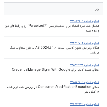
پرز
شماره شماره ۳۸۹۰۲۳۴۰۹
هشدار خط تیره اشتباه برای حاشیه‌نویسی `@Parcelize` روی رابط‌های مهر
و موم شده
شماره شماره ۳۸۲۳۹۶۷۰۵
هنگام ویرایش متون کاتلین، نسخه AS 2024.3.1.4 به طور متناوب هنگ
می‌کند.
شماره شماره ۳۸۵۳۹۴۹۳۴
خطای مثبت کاذب برای CredentialManagerSignInWithGoogle
شماره شماره ۳۹۵۸۳۶۳۰۲
خطای ConcurrentModificationException در بررسی خط تراز شده
۱۶ کیلوبایتی
شماره شماره ۳۹۶۵۸۴۱۴۲