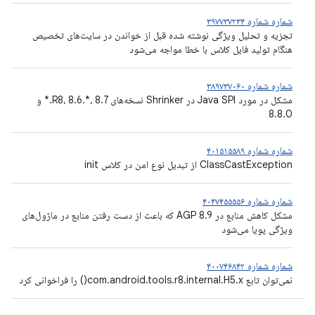
شماره شماره ۳۹۷۷۳۷۲۳۴
تجزیه و تحلیل ویژگی نوشته شده قبل از خواندن در سایت‌های تخصیص
هنگام تولید فایل کلاس با خطا مواجه می‌شود
شماره شماره ۳۸۹۷۳۷۰۶۰
مشکل در مورد Java SPI در Shrinker نسخه‌های R8، 8.6.*، 8.7.* و
8.8.0
شماره شماره ۴۰۱۵۱۵۵۸۹
ClassCastException از تبدیل نوع امن در کلاس init
شماره شماره ۴۰۴۷۴۵۵۵۵۶
مشکل کاهش منابع در AGP 8.9 که باعث از دست رفتن منابع در ماژول‌های
ویژگی پویا می‌شود
شماره شماره ۴۰۰۷۴۶۸۴۲
نمی‌توان تابع com.android.tools.r8.internal.H5.x() را فراخوانی کرد