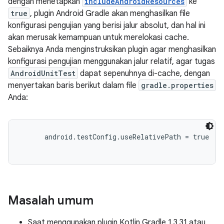
dengan menetapkan
includeAndroidResources
ke
true
, plugin Android Gradle akan menghasilkan file
konfigurasi pengujian yang berisi jalur absolut, dan hal ini
akan merusak kemampuan untuk merelokasi cache.
Sebaiknya Anda menginstruksikan plugin agar menghasilkan
konfigurasi pengujian menggunakan jalur relatif, agar tugas
AndroidUnitTest
dapat sepenuhnya di-cache, dengan
menyertakan baris berikut dalam file
gradle.properties
Anda:
android.testConfig.useRelativePath = true
Masalah umum
Saat menggunakan plugin Kotlin Gradle 1.3.31 atau