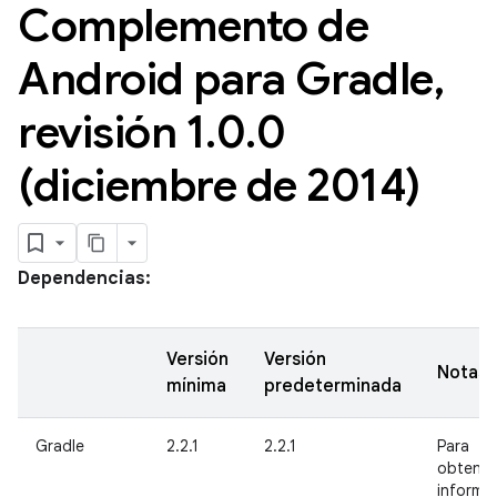
Complemento de
Android para Gradle
,
revisión 1
.
0
.
0
(diciembre de 2014)
Dependencias:
Versión
Versión
Notas
mínima
predeterminada
Gradle
2.2.1
2.2.1
Para
obtener
informa