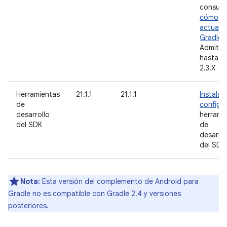
consult
cómo
actualiz
Gradle
.
Admite
hasta G
2.3.X
Herramientas
21.1.1
21.1.1
Instala
de
configu
desarrollo
herrami
del SDK
de
desarrol
del SDK
Nota:
Esta versión del complemento de Android para
Gradle no es compatible con Gradle 2.4 y versiones
posteriores.