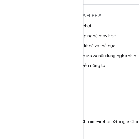
TÌM HIỂU THÊM VỀ
KHÁM PHÁ
ANDROID
Trò chơi
Android
Công nghệ máy học
Android dành cho doanh
Sức khoẻ và thể dục
nghiệp
Camera và nội dung nghe nhìn
Bảo mật
Quyền riêng tư
Source
5G
Tin tức
Blog
Podcast
Android
Chrome
Firebase
Google Clou