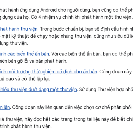
hát hành ứng dụng Android cho người dùng, bạn cũng có thể ph
 dụng của họ. Có 4 nhiệm vụ chính khi phát hành một thư viện 
phát hành thư viện
. Trong bước chuẩn bị, bạn sẽ định cấu hình n
 mặt kỹ thuật để chạy hoặc nhúng thư viện, cũng như siêu dữ li
ụng thư viện.
ình các biến thể ấn bản
. Với các biến thể ấn bản, bạn có thể p
iên bản gỡ lỗi và bản phát hành.
hình môi trường thử nghiệm cố định cho ấn bản
. Công đoạn này
uả cao và có thể lặp lại.
hiều thư viện dưới dạng một thư viện
. Sử dụng Thư viện hợp nh
n lên
. Công đoạn này liên quan đến việc chọn cơ chế phân phối
iả thư viện, hãy đọc hết các trang trong tài liệu này để biết c
trình phát hành thư viện.