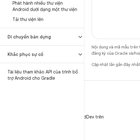
Phát hành nhiều thư viện
Android dưới dạng một thư viện
Tải thư viện lên
Di chuyển bản dựng
Nội dung và mã mẫu trên 
đăng ký của Oracle và/hoặ
Khắc phục sự cố
Cập nhật lần gần đây nh
Tài liệu tham khảo API của trình bổ
trợ Android cho Gradle
X
Theo dõi @AndroidDev trên
X