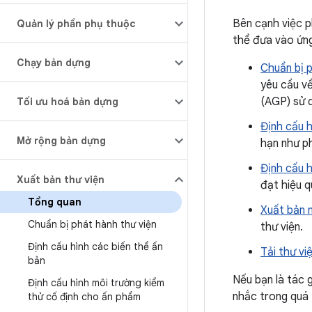
Bên cạnh việc p
Quản lý phần phụ thuộc
thể đưa vào ứng
Chạy bản dựng
Chuẩn bị 
yêu cầu về
(AGP) sử d
Tối ưu hoá bản dựng
Định cấu h
Mở rộng bản dựng
hạn như ph
Định cấu 
Xuất bản thư viện
đạt hiệu q
Tổng quan
Xuất bản n
Chuẩn bị phát hành thư viện
thư viện.
Định cấu hình các biến thể ấn
Tải thư việ
bản
Nếu bạn là tác g
Định cấu hình môi trường kiểm
nhắc trong quá 
thử cố định cho ấn phẩm