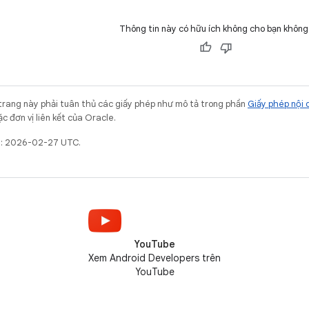
Thông tin này có hữu ích không cho bạn không
trang này phải tuân thủ các giấy phép như mô tả trong phần
Giấy phép nội 
c đơn vị liên kết của Oracle.
ất: 2026-02-27 UTC.
YouTube
Xem Android Developers trên
YouTube