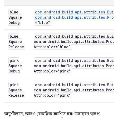
blue
com.android.build.api.attributes.Buil
Square
com.android.build.api.attributes.Prod
Debug
="blue"
blue
com
.
android
.
build
.
api
.
attributes
.
Buil
Square
com
.
android
.
build
.
api
.
attributes
.
Produ
Release
Attr:color="blue"
pink
com
.
android
.
build
.
api
.
attributes
.
Buil
Square
com
.
android
.
build
.
api
.
attributes
.
Produ
Debug
Attr:color="pink"
pink
com
.
android
.
build
.
api
.
attributes
.
Buil
Square
com
.
android
.
build
.
api
.
attributes
.
Produ
Release
Attr:color="pink"
অনুশীলনে, আরও বৈকল্পিক প্রকাশিত হয়। উদাহরণ স্বরূপ,