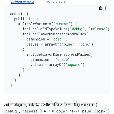
android
{
publishing
{
multipleVariants
(
"custom"
)
{
includeBuildTypeValues
(
"debug"
,
"release"
)
includeFlavorDimensionAndValues
(
dimension
=
"color"
,
values
=
arrayOf
(
"blue"
,
"pink"
)
)
includeFlavorDimensionAndValues
(
dimension
=
"shape"
,
values
=
arrayOf
(
"square"
)
)
}
}
}
এই উদাহরণে, কাস্টম উপাদানটিতে বিল্ড টাইপের জন্য (
debug
,
release
), মাত্রার
color
জন্য (
blue
,
pink
)