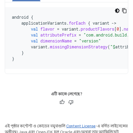
android
{
applicationVariants
.
forEach
{
variant
-
val
flavor
=
variant
.
productFlavors
[
0
]
.
nam
val
attributePrefix
=
"com.android.build.a
val
dimensionName
=
"version"
variant
.
missingDimensionStrategy
(
"
$
attribu
}
}
এটি কাজে লেগেছে?
এই পৃষ্ঠার কন্টেন্ট ও কোডের নমুনাগুলি
Content License
-এ বর্ণিত লাইসেন্সের
অধীনস্থ। Java এবং OpenJDK হল Oracle এবং/অথবা তার অ্যাফিলিয়েট