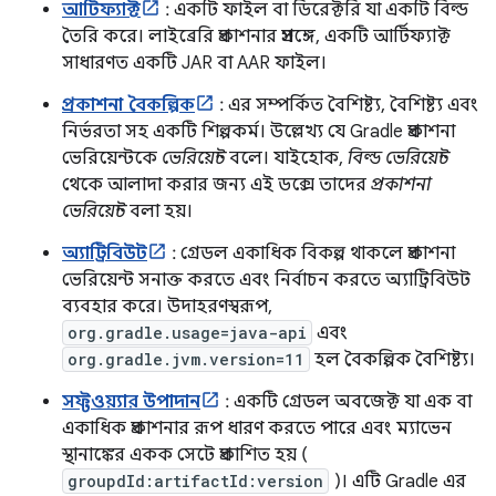
আর্টিফ্যাক্ট
: একটি ফাইল বা ডিরেক্টরি যা একটি বিল্ড
তৈরি করে। লাইব্রেরি প্রকাশনার প্রসঙ্গে, একটি আর্টিফ্যাক্ট
সাধারণত একটি JAR বা AAR ফাইল।
প্রকাশনা বৈকল্পিক
: এর সম্পর্কিত বৈশিষ্ট্য, বৈশিষ্ট্য এবং
নির্ভরতা সহ একটি শিল্পকর্ম। উল্লেখ্য যে Gradle প্রকাশনা
ভেরিয়েন্টকে
ভেরিয়েন্ট
বলে। যাইহোক,
বিল্ড ভেরিয়েন্ট
থেকে আলাদা করার জন্য এই ডক্সে তাদের
প্রকাশনা
ভেরিয়েন্ট
বলা হয়।
অ্যাট্রিবিউট
: গ্রেডল একাধিক বিকল্প থাকলে প্রকাশনা
ভেরিয়েন্ট সনাক্ত করতে এবং নির্বাচন করতে অ্যাট্রিবিউট
ব্যবহার করে। উদাহরণস্বরূপ,
org.gradle.usage=java-api
এবং
org.gradle.jvm.version=11
হল বৈকল্পিক বৈশিষ্ট্য।
সফ্টওয়্যার উপাদান
: একটি গ্রেডল অবজেক্ট যা এক বা
একাধিক প্রকাশনার রূপ ধারণ করতে পারে এবং ম্যাভেন
স্থানাঙ্কের একক সেটে প্রকাশিত হয় (
groupdId:artifactId:version
)। এটি Gradle এর