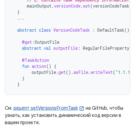
mainOutput
.
versionCode
.
set
(
versionCodeTask
.
f
}
...
abstract
class
VersionCodeTask
:
DefaultTask
()
{
@get
:
OutputFile
abstract
val
outputFile
:
RegularFileProperty
@TaskAction
fun
action
()
{
outputFile
.
get
().
asFile
.
writeText
(
"1.1.1"
}
}
См.
рецепт setVersionsFromTask
на GitHub, чтобы
узнать, как установить динамический код версии в
вашем проекте.