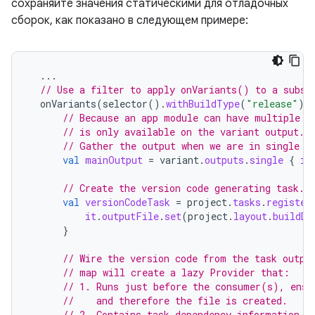
сохраняйте значения статическими для отладочных
сборок, как показано в следующем примере:
...
// Use a filter to apply onVariants() to a subse
onVariants
(
selector
().
withBuildType
(
"release"
))
// Because an app module can have multiple o
// is only available on the variant output.
// Gather the output when we are in single m
val
mainOutput
=
variant
.
outputs
.
single
{
it
// Create the version code generating task.
val
versionCodeTask
=
project
.
tasks
.
register
it
.
outputFile
.
set
(
project
.
layout
.
buildDi
}
// Wire the version code from the task outpu
// map will create a lazy Provider that:
// 1. Runs just before the consumer(s), ensu
//    and therefore the file is created.
// 2. Contains task dependency information s