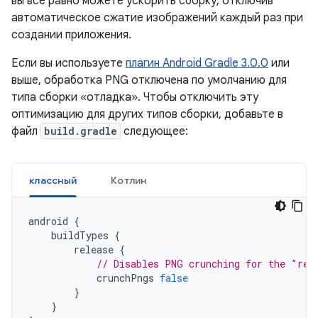
вы все равно можете ускорить сборку, отключив
автоматическое сжатие изображений каждый раз при
создании приложения.
Если вы используете
плагин Android Gradle 3.0.0
или
выше, обработка PNG отключена по умолчанию для
типа сборки «отладка». Чтобы отключить эту
оптимизацию для других типов сборки, добавьте в
файл
build.gradle
следующее:
классный
Котлин
android
{
buildTypes
{
release
{
// Disables PNG crunching for the "rel
crunchPngs
false
}
}