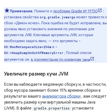
Примечание.
Помните о
проблеме Gradle № 19750
:
установка свойства
может привести к
org.gradle.jvmargs
сбою «Демон исчез». Пока ошибка не будет исправлена, вы
должны явно установить значения по умолчанию для
аргументов JVM. Ключевые аргументы JVM, которые
необходимо задать явно, — это аргументы
-
и
XX:MaxMetaspaceSize=256m
-
; Полный список
XX:+HeapDumpOnOutOfMemoryError
аргументов см.
в документации по командам
.
java
Увеличьте размер кучи JVM
Если вы наблюдаете медленную сборку и, в частности,
сбор мусора занимает более 15% времени сборки в
результатах вашего
анализатора сборки
, вам следует
увеличить размер кучи виртуальной машины Java
(JVM). В файле
gradle.properties
установите