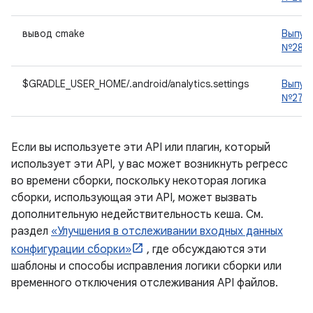
вывод cmake
Выпус
№2876
$GRADLE_USER_HOME/.android/analytics.settings
Выпус
№2787
Если вы используете эти API или плагин, который
использует эти API, у вас может возникнуть регресс
во времени сборки, поскольку некоторая логика
сборки, использующая эти API, может вызвать
дополнительную недействительность кеша. См.
раздел
«Улучшения в отслеживании входных данных
конфигурации сборки»
, где обсуждаются эти
шаблоны и способы исправления логики сборки или
временного отключения отслеживания API файлов.