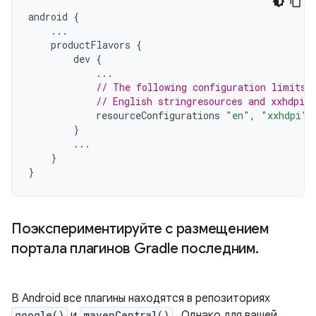
android
{
...
productFlavors
{
dev
{
...
// The following configuration limits 
// English stringresources and xxhdpi s
resourceConfigurations
"en"
,
"xxhdpi"
}
...
}
}
Поэкспериментируйте с размещением
портала плагинов Gradle последним
.
В Android все плагины находятся в репозиториях
google()
и
mavenCentral()
. Однако для вашей