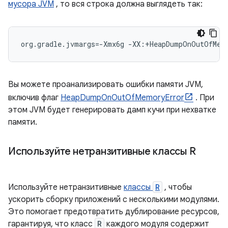
мусора JVM
, то вся строка должна выглядеть так:
org.gradle.jvmargs=-Xmx6g -XX:+HeapDumpOnOutOfMemo
Вы можете проанализировать ошибки памяти JVM,
включив флаг
HeapDumpOnOutOfMemoryError
. При
этом JVM будет генерировать дамп кучи при нехватке
памяти.
Используйте нетранзитивные классы R
Используйте нетранзитивные
классы
R
, чтобы
ускорить сборку приложений с несколькими модулями.
Это помогает предотвратить дублирование ресурсов,
гарантируя, что класс
R
каждого модуля содержит