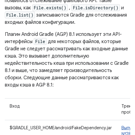
появилось отслеживание файлового API. Такие
вызовы, как
File.exists()
,
File.isDirectory()
и
File.list()
записываются Gradle для отслеживания
входных файлов конфигурации.
Плагин Android Gradle (AGP) 8.1 использует эти API-
интерфейсы
File
для некоторых файлов, которые
Gradle не следует рассматривать как входные данные
кэша. Это вызывает дополнительную
недействительность кеша при использовании с Gradle
8.1 и выше, что замедляет производительность
сборки. Следующие данные рассматриваются как
входы кэша в AGP 8.1:
Вход
Треке
пробл
$GRADLE_USER_HOME/android/FakeDependency.jar
Выпус
№2892