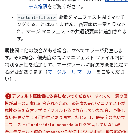
テム権限
をご覧ください。
<intent-filter>
要素をマニフェスト間でマッチ
ングすることはありません。各要素は一意と見なさ
れ、マージ マニフェストの共通親要素に追加されま
す。
属性間に他の競合がある場合、すべてエラーが発生しま
す。その場合、優先度の高いマニフェスト ファイル内に
特別な属性を追加して、マージツールに解決方法を指定す
る必要があります（
マージルール マーカー
をご覧くださ
い）。
デフォルト属性値に依存しないでください。
すべての一意の属
性が単一の要素に結合されるため、優先度の高いマニフェストが
属性の値を宣言せずにデフォルト値に依存していた場合、予期し
ない結果が生じる可能性があります。たとえば、優先度の高いマ
ニフェストが
属性を宣言していない場
android:launchMode
合、デフォルト値の
が使用されますが、優先度の低
"standard"