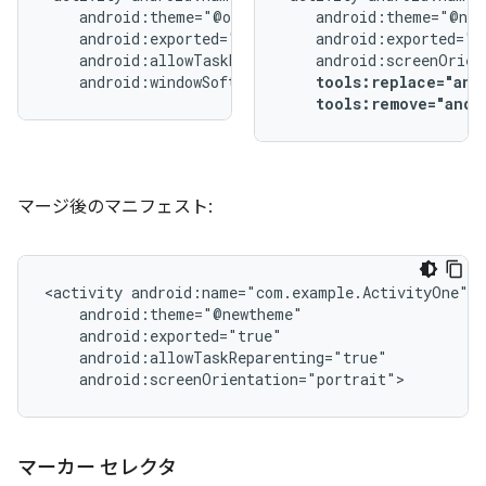
android:windowSoftInputMode="stateUnchanged">
tools:replace="and
tools:remove="andr
マージ後のマニフェスト:
<activity
android:screenOrientation="portrait">
マーカー セレクタ