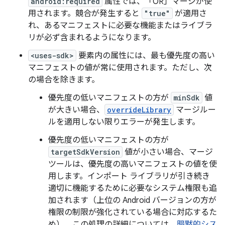
android:required
属性では、「OR」
マージが使
用されます。競合が発生すると
"true"
が適用さ
れ、あるマニフェストに必要な機能またはライブラ
リが必ず含まれるようになります。
<uses-sdk>
要素内の属性には、最も優先度の高い
マニフェストの値が常に使用されます。ただし、次
の場合を除きます。
優先度の低いマニフェストの方が
minSdk
値
が大きい場合、
overrideLibrary
マージルー
ルを適用しない限りエラーが発生します。
優先度の低いマニフェストの方が
targetSdkVersion
値が小さい場合、マージ
ツールは、優先度の高いマニフェストの値を使
用します。インポート ライブラリが引き続き
適切に機能するために必要なシステム権限も追
加されます（上位の Android バージョンの方が
権限の制限が強化されている場合に対応するた
め）。この処理の詳細については、
暗黙的シス