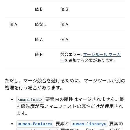
値 B
値 B
値 A
値なし
値 A
値 A
値 A
値 B
競合エラー
:
マージルール マーカ
ー
を追加する必要があります。
ただし、マージ競合を避けるために、マージツールが別の
処理を行う場合があります。
<manifest>
要素内の属性はマージされません。最
も優先度が高いマニフェストの属性だけが使用され
ます。
<uses-feature>
要素と
<uses-library>
要素の