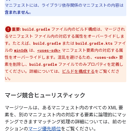
マニフェストには、ライブラリ依存関係のマニフェストの内容は
含まれません
。
重要:
ファイル内のビルド構成は、マージされ
build.gradle
るマニフェスト ファイル内の対応する属性をオーバーライドしま
す。たとえば、
または
ファイ
build.gradle
build.gradle.kts
ルの
は、
マニフェスト要素内の対応する属
minSdk
<uses-sdk>
性をオーバーライドします。混乱を避けるため、
要
<uses-sdk>
素を削除し、
ファイルでのみプロパティを定義し
build.gradle
てください。詳細については、
ビルドを構成する
をご覧くださ
い。
マージ競合ヒューリスティック
マージツールは、あるマニフェスト内のすべての XML 要
素を、別のマニフェスト内の対応する要素に論理的にマッ
チングできますマッチング処理の詳細については、前のセ
クションの
マージ優先順位
をご覧ください。