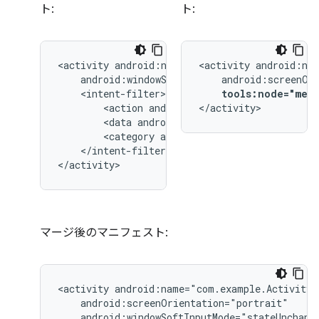
ト:
ト:
<activity
<activity
tools:node="merg
<action
android:name="android.intent.
</activity>
<data
android:type="image/*"
<category
android:name="android.inten
</intent-filter>

</activity>
マージ後のマニフェスト:
<activity
android:windowSoftInputMode="stateUnchange