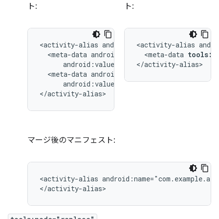
ト:
ト:
<activity-alias
<activity-alias
<meta-data
<meta-data
tools:n
</activity-alias>
<meta-data
android:value="@string/quack"/>

</activity-alias>
マージ後のマニフェスト:
<activity-alias
android:name="com.example.alia
</activity-alias>