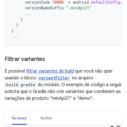
versionCode
10000
+
android
.
defaultConfig
.
v
versionNameSuffix
"-minApi21"
...
}
}
}
...
Filtrar variantes
É possível
filtrar variantes de build
que você não quer
usando o bloco
variantFilter
no arquivo
build.gradle
do módulo. O exemplo de código a seguir
solicita que o Gradle não crie variantes que combinem as
variações de produto “minApi21” e “demo”:
Groovy
Kotlin