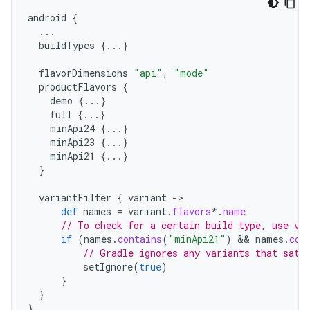
android
{
...
buildTypes
{...}
flavorDimensions
"api"
,
"mode"
productFlavors
{
demo
{...}
full
{...}
minApi24
{...}
minApi23
{...}
minApi21
{...}
}
variantFilter
{
variant
->
def
names
=
variant
.
flavors
*.
name
// To check for a certain build type, use va
if
(
names
.
contains
(
"minApi21"
)
 && 
names
.
con
// Gradle ignores any variants that sati
setIgnore
(
true
)
}
}
}