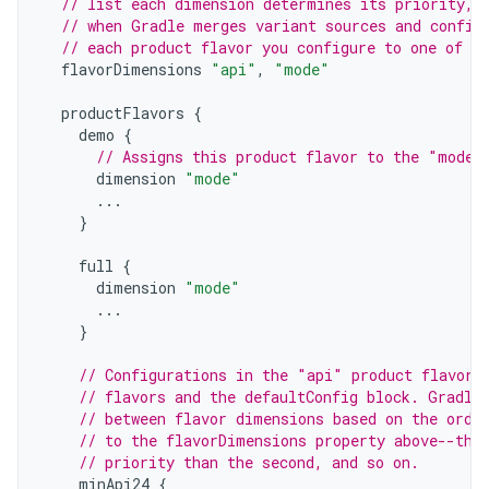
// list each dimension determines its priority, 
// when Gradle merges variant sources and config
// each product flavor you configure to one of t
flavorDimensions
"api"
,
"mode"
productFlavors
{
demo
{
// Assigns this product flavor to the "mode"
dimension
"mode"
...
}
full
{
dimension
"mode"
...
}
// Configurations in the "api" product flavors
// flavors and the defaultConfig block. Gradle
// between flavor dimensions based on the orde
// to the flavorDimensions property above--the
// priority than the second, and so on.
minApi24
{