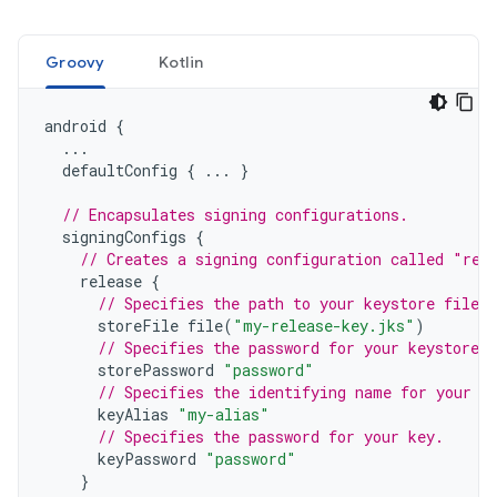
Groovy
Kotlin
android
{
...
defaultConfig
{
...
}
// Encapsulates signing configurations.
signingConfigs
{
// Creates a signing configuration called "rel
release
{
// Specifies the path to your keystore file.
storeFile
file
(
"my-release-key.jks"
)
// Specifies the password for your keystore.
storePassword
"password"
// Specifies the identifying name for your k
keyAlias
"my-alias"
// Specifies the password for your key.
keyPassword
"password"
}