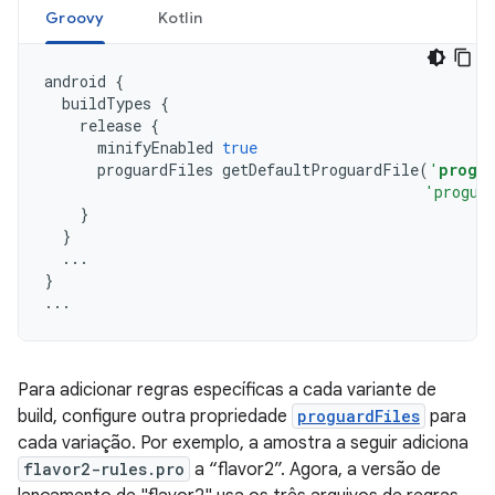
Groovy
Kotlin
android
{
buildTypes
{
release
{
minifyEnabled
true
proguardFiles
getDefaultProguardFile
(
'
progu
'progua
}
}
...
}
...
Para adicionar regras específicas a cada variante de
build, configure outra propriedade
proguardFiles
para
cada variação. Por exemplo, a amostra a seguir adiciona
flavor2-rules.pro
a “flavor2”. Agora, a versão de