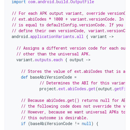
import
com.android.build.OutputFile
// For each APK output variant, override versionCo
// ext.abiCodes * 1000 + variant.versionCode. In t
// is equal to defaultConfig.versionCode. If you co
// define their own versionCode, variant.versionCod
android
.
applicationVariants
.
all
{
variant
-
>

// Assigns a different version code for each out
// other than the universal APK.
variant
.
outputs
.
each
{
output
-
>

// Stores the value of ext.abiCodes that is ass
def
baseAbiVersionCode
=
// Determines the ABI for this variant
project
.
ext
.
abiCodes
.
get
(
output
.
getFil
// Because abiCodes.get() returns null for ABI
// the following code does not override the ve
// However, because we want universal APKs to 
// this outcome is desirable.
if
(
baseAbiVersionCode
!=
null
)
{