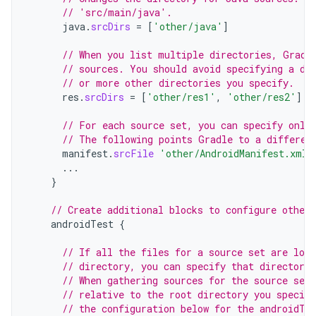
// 'src/main/java'.
java
.
srcDirs
=
[
'other/java'
]
// When you list multiple directories, Gradl
// sources. You should avoid specifying a di
// or more other directories you specify.
res
.
srcDirs
=
[
'other/res1'
,
'other/res2'
]
// For each source set, you can specify only
// The following points Gradle to a differen
manifest
.
srcFile
'other/AndroidManifest.xml'
...
}
// Create additional blocks to configure other 
androidTest
{
// If all the files for a source set are loca
// directory, you can specify that directory 
// When gathering sources for the source set
// relative to the root directory you specif
// the configuration below for the androidTe