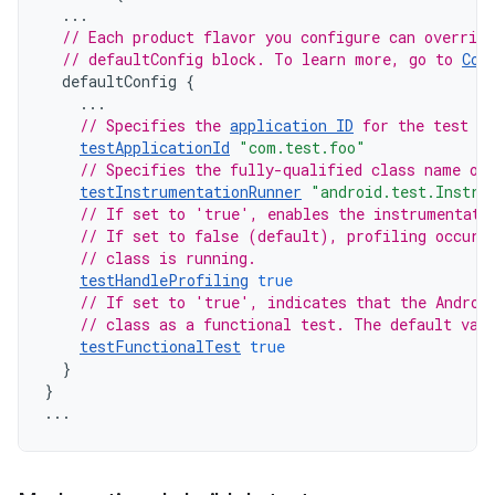
...
// Each product flavor you configure can override
// defaultConfig block. To learn more, go to 
Con
defaultConfig
{
...
// Specifies the 
application ID
 for the test A
testApplicationId
"com.test.foo"
// Specifies the fully-qualified class name of
testInstrumentationRunner
"android.test.Instru
// If set to 'true', enables the instrumentati
// If set to false (default), profiling occurs
// class is running.
testHandleProfiling
true
// If set to 'true', indicates that the Androi
// class as a functional test. The default val
testFunctionalTest
true
}
}
...