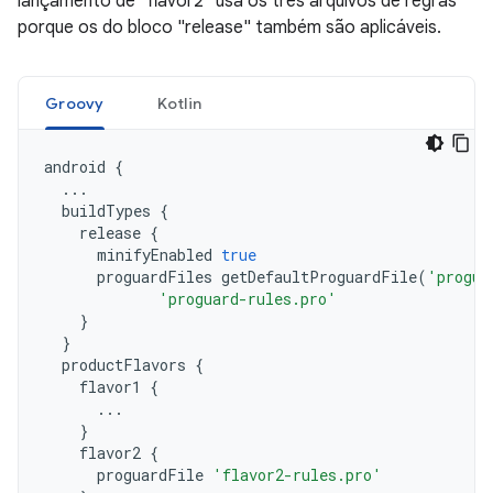
lançamento de "flavor2" usa os três arquivos de regras
porque os do bloco "release" também são aplicáveis.
Groovy
Kotlin
android
{
...
buildTypes
{
release
{
minifyEnabled
true
proguardFiles
getDefaultProguardFile
(
'progua
'proguard-rules.pro'
}
}
productFlavors
{
flavor1
{
...
}
flavor2
{
proguardFile
'flavor2-rules.pro'