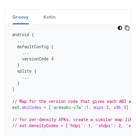
Groovy
Kotlin
android
{
...
defaultConfig
{
...
versionCode
4
}
splits
{
...
}
}
// Map for the version code that gives each ABI a v
ext
.
abiCodes
=
[
'armeabi-v7a'
:
1
,
mips:
2
,
x86:
3
]
// For per-density APKs, create a similar map like
// ext.densityCodes = ['hdpi': 1, 'xhdpi': 2, 'xx