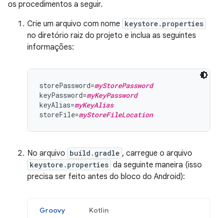
os procedimentos a seguir.
Crie um arquivo com nome
keystore.properties
no diretório raiz do projeto e inclua as seguintes
informações:
storePassword=
myStorePassword
keyPassword=
myKeyPassword
keyAlias=
myKeyAlias
storeFile=
myStoreFileLocation
No arquivo
build.gradle
, carregue o arquivo
keystore.properties
da seguinte maneira (isso
precisa ser feito antes do bloco do Android):
Groovy
Kotlin