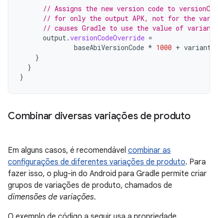
// Assigns the new version code to versionCo
// for only the output APK, not for the vari
// causes Gradle to use the value of variant
output
.
versionCodeOverride
=
baseAbiVersionCode
*
1000
+
variant
.
}
}
}
Combinar diversas variações de produto
Em alguns casos, é recomendável
combinar as
configurações de diferentes variações de produto
. Para
fazer isso, o plug-in do Android para Gradle permite criar
grupos de variações de produto, chamados de
dimensões de variações
.
O exemplo de código a seguir usa a propriedade