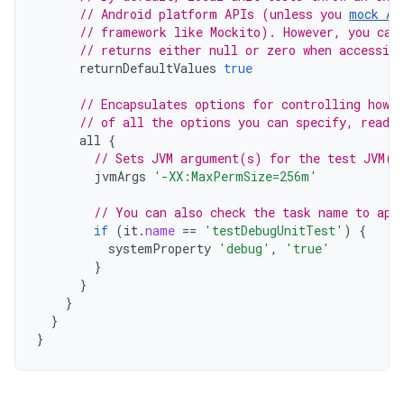
// Android platform APIs (unless you 
mock An
// framework like Mockito). However, you can
// returns either null or zero when accessin
returnDefaultValues
true
// Encapsulates options for controlling how 
// of all the options you can specify, read 
all
{
// Sets JVM argument(s) for the test JVM(s
jvmArgs
'-XX:MaxPermSize=256m'
// You can also check the task name to app
if
(
it
.
name
==
'testDebugUnitTest'
)
{
systemProperty
'debug'
,
'true'
}
}
}
}
}