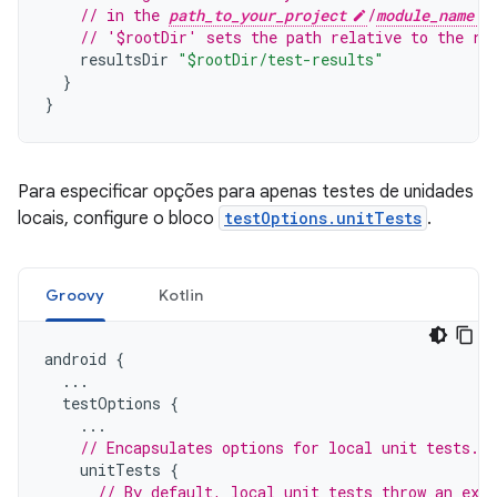
// in the 
path_to_your_project
/
module_name
// '$rootDir' sets the path relative to the ro
resultsDir
"$rootDir/test-results"
}
}
Para especificar opções para apenas testes de unidades
locais, configure o bloco
testOptions.unitTests
.
Groovy
Kotlin
android
{
...
testOptions
{
...
// Encapsulates options for local unit tests.
unitTests
{
// By default, local unit tests throw an exc