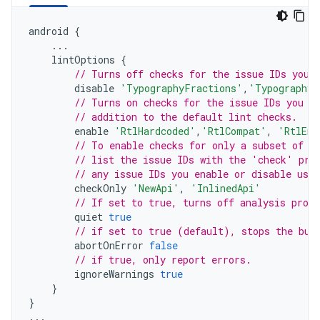
android
{
...
lintOptions
{
// Turns off checks for the issue IDs you 
disable
'TypographyFractions'
,
'TypographyQ
// Turns on checks for the issue IDs you s
// addition to the default lint checks.
enable
'RtlHardcoded'
,
'RtlCompat'
,
'RtlEna
// To enable checks for only a subset of i
// list the issue IDs with the 'check' pro
// any issue IDs you enable or disable usin
checkOnly
'NewApi'
,
'InlinedApi'
// If set to true, turns off analysis progr
quiet
true
// if set to true (default), stops the bui
abortOnError
false
// if true, only report errors.
ignoreWarnings
true
}
}
...