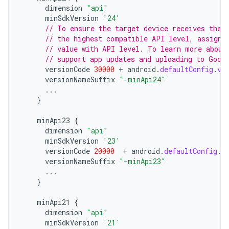
dimension
"api"
minSdkVersion
'24'
// To ensure the target device receives the 
// the highest compatible API level, assign 
// value with API level. To learn more about
// support app updates and uploading to Goog
versionCode
30000
+
android
.
defaultConfig
.
ve
versionNameSuffix
"-minApi24"
...
}
minApi23
{
dimension
"api"
minSdkVersion
'23'
versionCode
20000
+
android
.
defaultConfig
.
v
versionNameSuffix
"-minApi23"
...
}
minApi21
{
dimension
"api"
minSdkVersion
'21'