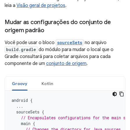
leia a
Visão geral de projetos
.
Mudar as configurações do conjunto de
origem padrão
Você pode usar o bloco
sourceSets
no arquivo
build.gradle
do módulo para mudar o local que o
Gradle consultará para coletar arquivos para cada
componente de um
conjunto de origem
.
Groovy
Kotlin
android
{
...
sourceSets
{
// Encapsulates configurations for the main so
main
{
// Changes the directory for Java sources. T