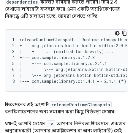
dependencies
কাজটি ব্যবহার করতে পারেন। চিত্র 2 এ
দেখানো লাইব্রেরি ব্যবহার করে এমন একটি অ্যাপ্লিকেশনের
বিরুদ্ধে এটি চালানো হচ্ছে, আমরা দেখতে পাচ্ছি
1: releaseRuntimeClasspath - Runtime classpath of /
2: +--- org.jetbrains.kotlin:kotlin-stdlib:2.0.0

3: |    +--- ... (omitted for brevity) ...

4: +--- com.sample:library.a:1.2.3

5: |    +--- com.sample:library.c:2.1.1

6: |    |    \--- org.jetbrains.kotlin:kotlin-stdl
7: |    \--- org.jetbrains.kotlin:kotlin-stdlib:2.
প্রতিবেদনের এই অংশটি
releaseRuntimeClasspath
কনফিগারেশনের জন্য সমাধান করা কিছু নির্ভরতা দেখায়।
যখনই আপনি দেখেন
->
আপনার নির্ভরতা প্রতিবেদনে, একজন
অনুরোধকারী (আপনার অ্যাপ্লিকেশন বা অন্য লাইব্রেরি) সেই