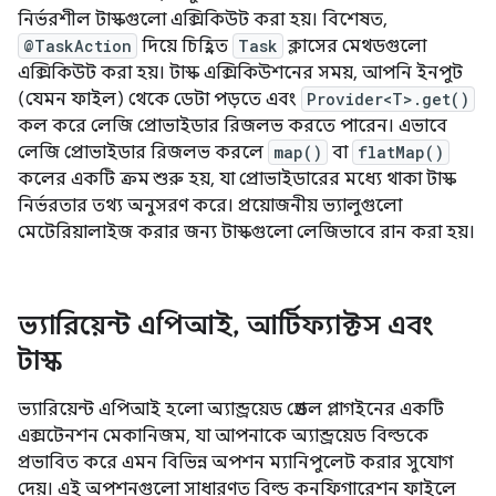
নির্ভরশীল টাস্কগুলো এক্সিকিউট করা হয়। বিশেষত,
@TaskAction
দিয়ে চিহ্নিত
Task
ক্লাসের মেথডগুলো
এক্সিকিউট করা হয়। টাস্ক এক্সিকিউশনের সময়, আপনি ইনপুট
(যেমন ফাইল) থেকে ডেটা পড়তে এবং
Provider<T>.get()
কল করে লেজি প্রোভাইডার রিজলভ করতে পারেন। এভাবে
লেজি প্রোভাইডার রিজলভ করলে
map()
বা
flatMap()
কলের একটি ক্রম শুরু হয়, যা প্রোভাইডারের মধ্যে থাকা টাস্ক
নির্ভরতার তথ্য অনুসরণ করে। প্রয়োজনীয় ভ্যালুগুলো
মেটেরিয়ালাইজ করার জন্য টাস্কগুলো লেজিভাবে রান করা হয়।
ভ্যারিয়েন্ট এপিআই
,
আর্টিফ্যাক্টস এবং
টাস্ক
ভ্যারিয়েন্ট এপিআই হলো অ্যান্ড্রয়েড গ্রেডল প্লাগইনের একটি
এক্সটেনশন মেকানিজম, যা আপনাকে অ্যান্ড্রয়েড বিল্ডকে
প্রভাবিত করে এমন বিভিন্ন অপশন ম্যানিপুলেট করার সুযোগ
দেয়। এই অপশনগুলো সাধারণত বিল্ড কনফিগারেশন ফাইলে