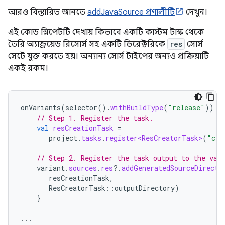
আরও বিস্তারিত জানতে
addJavaSource প্রণালীটি
দেখুন।
এই কোড স্নিপেটটি দেখায় কিভাবে একটি কাস্টম টাস্ক থেকে
তৈরি অ্যান্ড্রয়েড রিসোর্স সহ একটি ডিরেক্টরিকে
res
সোর্স
সেটে যুক্ত করতে হয়। অন্যান্য সোর্স টাইপের জন্যও প্রক্রিয়াটি
একই রকম।
onVariants
(
selector
().
withBuildType
(
"release"
))
{
// Step 1. Register the task.
val
resCreationTask
=
project
.
tasks
.
register<ResCreatorTask>
(
"cre
// Step 2. Register the task output to the var
variant
.
sources
.
res
?.
addGeneratedSourceDirecto
resCreationTask
,
ResCreatorTask
::
outputDirectory
)
}
...