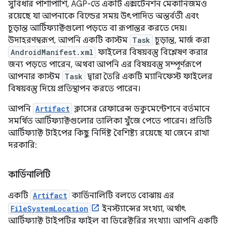
সুবিধার পাশাপাশি, AGP-তে একটি এক্সটেনশন মেকানিজমও
রয়েছে যা আপনাকে বিল্ডের সময় উৎপাদিত অন্তর্বর্তী এবং
চূড়ান্ত আর্টিফ্যাক্টগুলো পড়তে বা রূপান্তর করতে দেয়।
উদাহরণস্বরূপ, আপনি একটি কাস্টম
Task
চূড়ান্ত, মার্জ করা
AndroidManifest.xml
ফাইলের বিষয়বস্তু বিশ্লেষণ করার
জন্য পড়তে পারেন, অথবা আপনি এর বিষয়বস্তু সম্পূর্ণরূপে
আপনার কাস্টম
Task
দ্বারা তৈরি একটি ম্যানিফেস্ট ফাইলের
বিষয়বস্তু দিয়ে প্রতিস্থাপন করতে পারেন।
আপনি
Artifact
ক্লাসের রেফারেন্স ডকুমেন্টেশনে বর্তমানে
সমর্থিত আর্টিফ্যাক্টগুলোর তালিকা খুঁজে পেতে পারেন। প্রতিটি
আর্টিফ্যাক্ট টাইপের কিছু নির্দিষ্ট বৈশিষ্ট্য রয়েছে যা জেনে রাখা
দরকারি:
কার্ডিনালিটি
একটি
Artifact
কার্ডিনালিটি বলতে বোঝায় এর
FileSystemLocation
ইনস্ট্যান্সের সংখ্যা, অর্থাৎ
আর্টিফ্যাক্ট টাইপটির ফাইল বা ডিরেক্টরির সংখ্যা। আপনি একটি