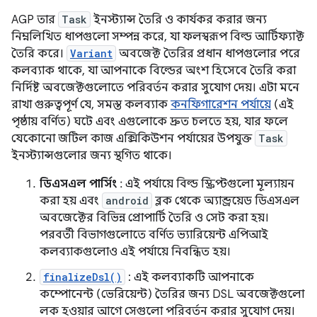
AGP তার
Task
ইনস্ট্যান্স তৈরি ও কার্যকর করার জন্য
নিম্নলিখিত ধাপগুলো সম্পন্ন করে, যা ফলস্বরূপ বিল্ড আর্টিফ্যাক্ট
তৈরি করে।
Variant
অবজেক্ট তৈরির প্রধান ধাপগুলোর পরে
কলব্যাক থাকে, যা আপনাকে বিল্ডের অংশ হিসেবে তৈরি করা
নির্দিষ্ট অবজেক্টগুলোতে পরিবর্তন করার সুযোগ দেয়। এটা মনে
রাখা গুরুত্বপূর্ণ যে, সমস্ত কলব্যাক
কনফিগারেশন পর্যায়ে
(এই
পৃষ্ঠায় বর্ণিত) ঘটে এবং এগুলোকে দ্রুত চলতে হয়, যার ফলে
যেকোনো জটিল কাজ এক্সিকিউশন পর্যায়ের উপযুক্ত
Task
ইনস্ট্যান্সগুলোর জন্য স্থগিত থাকে।
ডিএসএল পার্সিং
: এই পর্যায়ে বিল্ড স্ক্রিপ্টগুলো মূল্যায়ন
করা হয় এবং
android
ব্লক থেকে অ্যান্ড্রয়েড ডিএসএল
অবজেক্টের বিভিন্ন প্রোপার্টি তৈরি ও সেট করা হয়।
পরবর্তী বিভাগগুলোতে বর্ণিত ভ্যারিয়েন্ট এপিআই
কলব্যাকগুলোও এই পর্যায়ে নিবন্ধিত হয়।
finalizeDsl()
: এই কলব্যাকটি আপনাকে
কম্পোনেন্ট (ভেরিয়েন্ট) তৈরির জন্য DSL অবজেক্টগুলো
লক হওয়ার আগে সেগুলো পরিবর্তন করার সুযোগ দেয়।