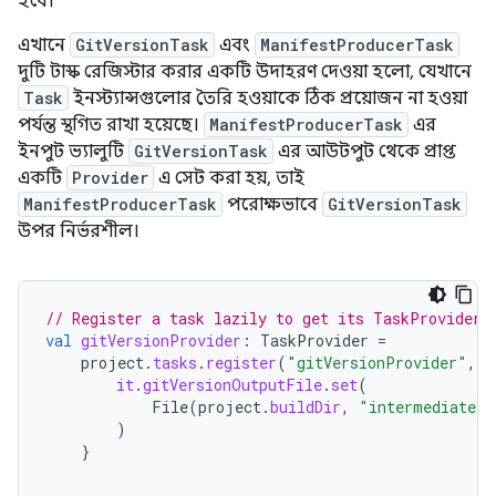
হবে।
এখানে
GitVersionTask
এবং
ManifestProducerTask
দুটি টাস্ক রেজিস্টার করার একটি উদাহরণ দেওয়া হলো, যেখানে
Task
ইনস্ট্যান্সগুলোর তৈরি হওয়াকে ঠিক প্রয়োজন না হওয়া
পর্যন্ত স্থগিত রাখা হয়েছে।
ManifestProducerTask
এর
ইনপুট ভ্যালুটি
GitVersionTask
এর আউটপুট থেকে প্রাপ্ত
একটি
Provider
এ সেট করা হয়, তাই
ManifestProducerTask
পরোক্ষভাবে
GitVersionTask
উপর নির্ভরশীল।
// Register a task lazily to get its TaskProvider.
val
gitVersionProvider
:
TaskProvider
=
project
.
tasks
.
register
(
"gitVersionProvider"
,
G
it
.
gitVersionOutputFile
.
set
(
File
(
project
.
buildDir
,
"intermediates/
)
}
...