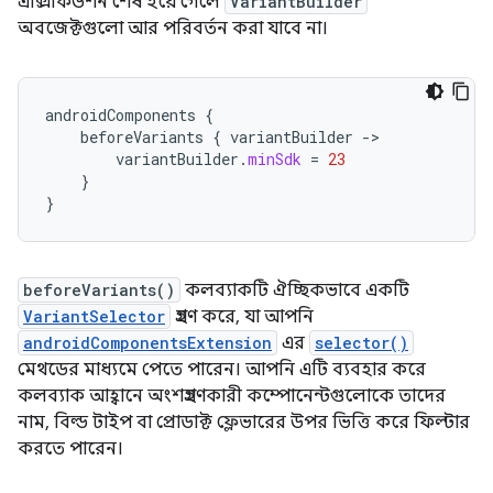
এক্সিকিউশন শেষ হয়ে গেলে
VariantBuilder
অবজেক্টগুলো আর পরিবর্তন করা যাবে না।
androidComponents
{
beforeVariants
{
variantBuilder
-
variantBuilder
.
minSdk
=
23
}
}
beforeVariants()
কলব্যাকটি ঐচ্ছিকভাবে একটি
VariantSelector
গ্রহণ করে, যা আপনি
androidComponentsExtension
এর
selector()
মেথডের মাধ্যমে পেতে পারেন। আপনি এটি ব্যবহার করে
কলব্যাক আহ্বানে অংশগ্রহণকারী কম্পোনেন্টগুলোকে তাদের
নাম, বিল্ড টাইপ বা প্রোডাক্ট ফ্লেভারের উপর ভিত্তি করে ফিল্টার
করতে পারেন।