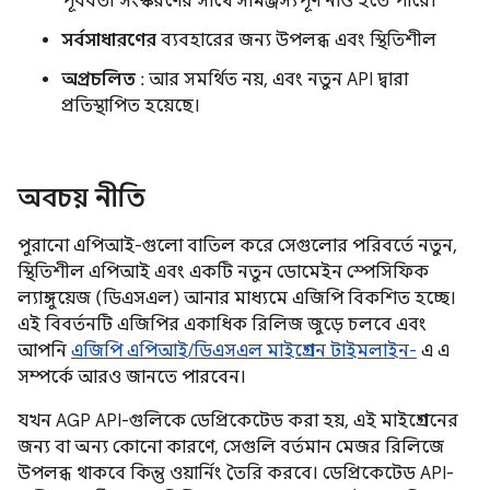
পূর্ববর্তী সংস্করণের সাথে সামঞ্জস্যপূর্ণ নাও হতে পারে।
সর্বসাধারণের
ব্যবহারের জন্য উপলব্ধ এবং স্থিতিশীল
অপ্রচলিত
: আর সমর্থিত নয়, এবং নতুন API দ্বারা
প্রতিস্থাপিত হয়েছে।
অবচয় নীতি
পুরানো এপিআই-গুলো বাতিল করে সেগুলোর পরিবর্তে নতুন,
স্থিতিশীল এপিআই এবং একটি নতুন ডোমেইন স্পেসিফিক
ল্যাঙ্গুয়েজ (ডিএসএল) আনার মাধ্যমে এজিপি বিকশিত হচ্ছে।
এই বিবর্তনটি এজিপির একাধিক রিলিজ জুড়ে চলবে এবং
আপনি
এজিপি এপিআই/ডিএসএল মাইগ্রেশন টাইমলাইন-
এ এ
সম্পর্কে আরও জানতে পারবেন।
যখন AGP API-গুলিকে ডেপ্রিকেটেড করা হয়, এই মাইগ্রেশনের
জন্য বা অন্য কোনো কারণে, সেগুলি বর্তমান মেজর রিলিজে
উপলব্ধ থাকবে কিন্তু ওয়ার্নিং তৈরি করবে। ডেপ্রিকেটেড API-