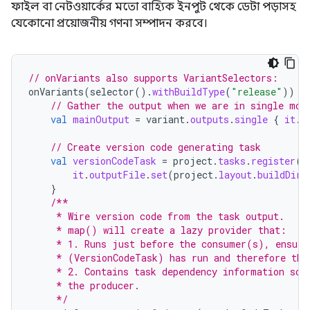
ফাইল বা নেটওয়ার্কের মতো বাহ্যিক ইনপুট থেকে ডেটা পড়াসহ
যেকোনো প্রয়োজনীয় গণনা সম্পাদন করবে।
// onVariants also supports VariantSelectors:
onVariants
(
selector
().
withBuildType
(
"release"
))
{
// Gather the output when we are in single mod
val
mainOutput
=
variant
.
outputs
.
single
{
it
.
o
// Create version code generating task
val
versionCodeTask
=
project
.
tasks
.
register
(
"
it
.
outputFile
.
set
(
project
.
layout
.
buildDire
}
/**
     * Wire version code from the task output.
     * map() will create a lazy provider that:
     * 1. Runs just before the consumer(s), ensuri
     * (VersionCodeTask) has run and therefore the
     * 2. Contains task dependency information so 
     * the producer.
     */