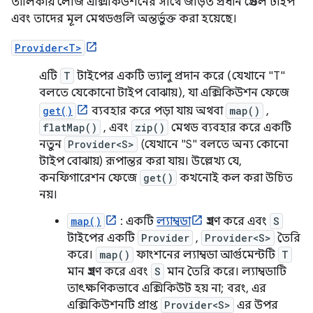
তালিকায় লেজি এক্সিকিউশনের সাথে জড়িত প্রধান গ্রেডল টাইপ
এবং তাদের মূল মেথডগুলি অন্তর্ভুক্ত করা হয়েছে।
Provider<T>
এটি
T
টাইপের একটি ভ্যালু প্রদান করে (যেখানে "T"
বলতে যেকোনো টাইপ বোঝায়), যা এক্সিকিউশন ফেজে
get()
ব্যবহার করে পড়া যায় অথবা
map()
,
flatMap()
, এবং
zip()
মেথড ব্যবহার করে একটি
নতুন
Provider<S>
(যেখানে "S" বলতে অন্য কোনো
টাইপ বোঝায়) রূপান্তর করা যায়। উল্লেখ্য যে,
কনফিগারেশন ফেজে
get()
কখনোই কল করা উচিত
নয়।
map()
: একটি
ল্যাম্বডা
গ্রহণ করে এবং
S
টাইপের একটি
Provider
,
Provider<S>
তৈরি
করে।
map()
ফাংশনের ল্যাম্বডা আর্গুমেন্টটি
T
মান গ্রহণ করে এবং
S
মান তৈরি করে। ল্যাম্বডাটি
তাৎক্ষণিকভাবে এক্সিকিউট হয় না; বরং, এর
এক্সিকিউশনটি প্রাপ্ত
Provider<S>
এর উপর