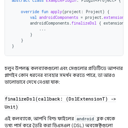
abstract
class
ExamplePlugin
:
Plugin<Project>
{
override
fun
apply
(
project
:
Project
)
{
val
androidComponents
=
project
.
extensions
androidComponents
.
finalizeDsl
{
extension
...
}
}
}
চলুন উপলব্ধ কলব্যাকগুলো এবং সেগুলোর প্রতিটিতে আপনার
প্লাগইন কোন ধরনের ব্যবহার সমর্থন করতে পারে, তা আরও
ভালোভাবে দেখে নেওয়া যাক:
finalizeDsl(
callback: (Dsl
Extension
T) ->
Unit)
এই কলব্যাকে, আপনি বিল্ড ফাইলের
android
ব্লক থেকে
তথ্য পার্স করে তৈরি করা ডিএসএল (DSL) অবজেক্টগুলো