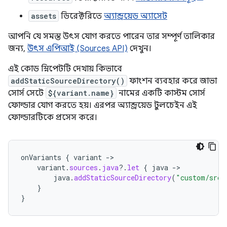
assets
ডিরেক্টরিতে
অ্যান্ড্রয়েড অ্যাসেট
আপনি যে সমস্ত উৎস যোগ করতে পারেন তার সম্পূর্ণ তালিকার
জন্য,
উৎস এপিআই (Sources API)
দেখুন।
এই কোড স্নিপেটটি দেখায় কিভাবে
addStaticSourceDirectory()
ফাংশন ব্যবহার করে জাভা
সোর্স সেটে
${variant.name}
নামের একটি কাস্টম সোর্স
ফোল্ডার যোগ করতে হয়। এরপর অ্যান্ড্রয়েড টুলচেইন এই
ফোল্ডারটিকে প্রসেস করে।
onVariants
{
variant
-
variant
.
sources
.
java
?.
let
{
java
-
java
.
addStaticSourceDirectory
(
"custom/src/
}
}