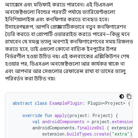
অ্যাক্সেস এবং মডিফাই করতে পারবেন। এই ডিএসএল
অবজেক্টগুলো বিল্ডের পরবর্তী পর্যায়ে ভ্যারিয়েন্টগুলো
ইনিশিয়ালাইজ এবং কনফিগার করতে ব্যবহৃত হবে।
উদাহরণস্বরূপ, আপনি প্রোগ্রাম্যাটিকভাবে নতুন কনফিগারেশন
তৈরি করতে বা প্রোপার্টি ওভাররাইড করতে পারেন—কিন্তু মনে
রাখবেন যে সমস্ত ভ্যালু অবশ্যই কনফিগারেশনের সময় রিজলভ
করতে হবে, তাই এগুলো কোনো বাহ্যিক ইনপুটের উপর
নির্ভরশীল হওয়া উচিত নয়। এই কলব্যাকের এক্সিকিউশন শেষ
হওয়ার পর, ডিএসএল অবজেক্টগুলো আর কার্যকর থাকে না
এবং আপনার আর সেগুলোর রেফারেন্স রাখা বা তাদের ভ্যালু
পরিবর্তন করা উচিত নয়।
abstract
class
ExamplePlugin
:
Plugin<Project>
{
override
fun
apply
(
project
:
Project
)
{
val
androidComponents
=
project
.
extensions
androidComponents
.
finalizeDsl
{
extension
extension
.
buildTypes
.
create
(
"extra"
).
l