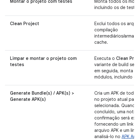
Montar o projeto com testes
Monta todos os módu
incluindo os de teste.
Clean Project
Exclui todos os arqui
compilação
intermediários/armaz
cache.
Limpar e montar o projeto com
Executa o
Clean Proj
testes
variante de build sele
em seguida, monta t
módulos, incluindo os
Generate Bundle(s) / APK(s) >
Cria um APK de todos
Generate APK(s)
no projeto atual para
selecionada. Quando 
concluído, uma notif
confirmação será exib
fornecendo um link p
arquivo APK e um link
analisá-lo no
APK Anal