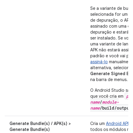
Se a variante de build
selecionada for um ti
de depuração, o APK 
assinado com uma ch
depuração e estará p
ser instalado. Se voc
uma variante de lanç
APK não estará assin
padrão e você vai pre
assiná-lo
manualment
alternativa, selecione
Generate Signed Bun
na barra de menus.
O Android Studio sal
pr
que você cria em
name
/
module-
name
/build/output
Generate Bundle(s) / APK(s) >
Cria um
Android APP 
Generate Bundle(s)
todos os módulos no 