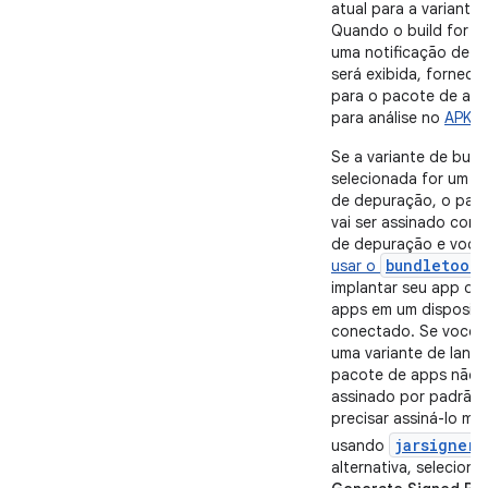
atual para a variante
Quando o build for c
uma notificação de c
será exibida, fornece
para o pacote de app
para análise no
APK A
Se a variante de build
selecionada for um ti
de depuração, o pac
vai ser assinado com
de depuração e você 
bundletool
usar o
implantar seu app do
apps em um dispositi
conectado. Se você 
uma variante de lanç
pacote de apps não v
assinado por padrão, 
precisar assiná-lo m
jarsigner
usando
alternativa, selecione