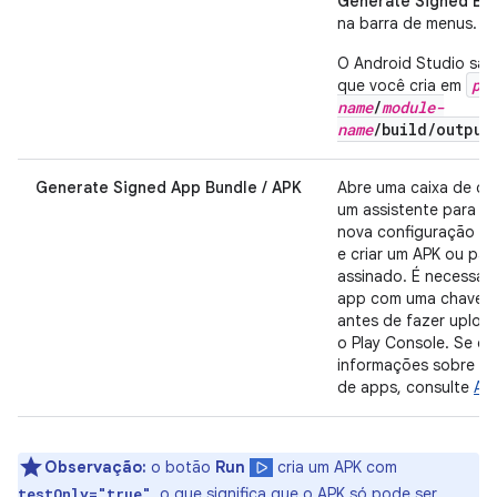
Generate Signed Bun
na barra de menus.
O Android Studio sal
pr
que você cria em
name
/
module-
name
/build/output
Generate Signed App Bundle / APK
Abre uma caixa de di
um assistente para de
nova configuração de
e criar um APK ou pa
assinado. É necessári
app com uma chave d
antes de fazer uploa
o Play Console. Se qu
informações sobre a 
de apps, consulte
Ass
Observação:
o botão
Run
cria um APK com
, o que significa que o APK só pode ser
testOnly="true"