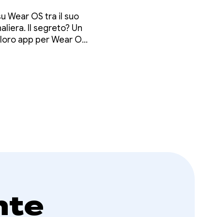
ne
u Wear OS tra il suo
aliera. Il segreto? Un
la loro app per Wear OS
nte