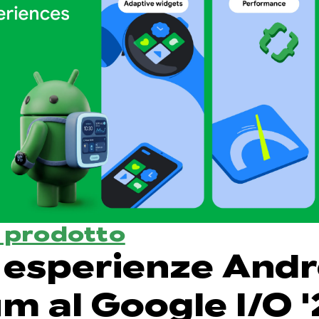
l prodotto
 esperienze Andr
m al Google I/O '