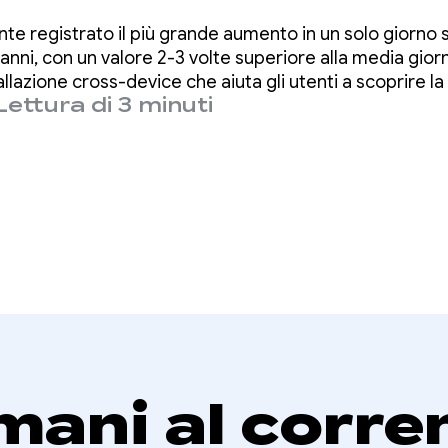
tenere un'adozio
 registrato il più grande aumento in un solo giorno s
 di Wear OS
 anni, con un valore 2-3 volte superiore alla media giorn
allazione cross-device che aiuta gli utenti a scoprire 
Lettura di 3 minuti
artphone.
mani al corre