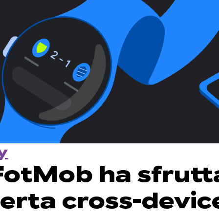
y
otMob ha sfrutt
perta cross-devic