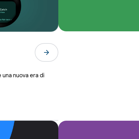
arrow_forward
 una nuova era di