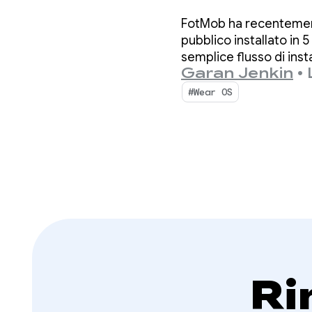
per ot
FotMob ha recentemente
record
pubblico installato in 5
semplice flusso di inst
Garan Jenkin
•
direttamente dallo sm
#Wear OS
Ri