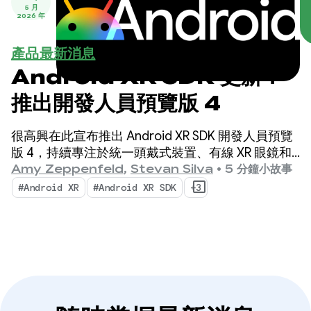
5 月
2026 年
產品最新消息
Android XR SDK 更新：
推出開發人員預覽版 4
很高興在此宣布推出 Android XR SDK 開發人員預覽
版 4，持續專注於統一頭戴式裝置、有線 XR 眼鏡和
智慧眼鏡的跨裝置開發作業。
Amy Zeppenfeld
,
Stevan Silva
•
5 分鐘小故事
#Android XR
#Android XR SDK
+3