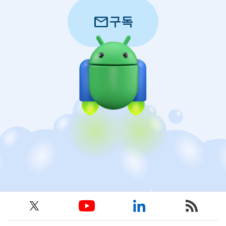
mail
구독