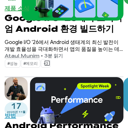
제품 소식
Google I/O ‘26에서 프리미
엄 Android 환경 빌드하기
Google I/O ‘26에서 Android 생태계의 최신 발전이
개발 효율성을 극대화하면서 앱의 품질을 높이는 데
어떻게 도움이 되는지 소개했습니다.
Ataul Munim
•
3분 읽기
#성능
#메모리
+3
17
2025년 11월
방법
Android Performance