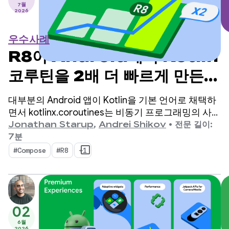
7월
2026
우수사례
R8이 Android에서 Kotlin
코루틴을 2배 더 빠르게 만든
방법
대부분의 Android 앱이 Kotlin을 기본 언어로 채택하
면서 kotlinx.coroutines는 비동기 프로그래밍의 사실
상 표준이 되었습니다. 이 라이브러리는 Kotlin에 네
Jonathan Starup
,
Andrei Shikov
•
전문 길이:
이티브인 동시 흐름을 관리하는 잘 설계되고 구조화
7분
된 방법을 제공합니다.
#Compose
#R8
+1
02
6월
2026