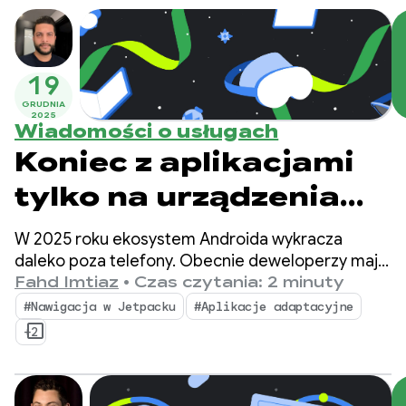
19
GRUDNIA
2025
Wiadomości o usługach
Koniec z aplikacjami
tylko na urządzenia
mobilne, witajcie
W 2025 roku ekosystem Androida wykracza
aplikacje
daleko poza telefony. Obecnie deweloperzy mają
możliwość dotarcia do ponad 500 milionów
Fahd Imtiaz
•
Czas czytania: 2 minuty
adaptacyjne: 3 ważne
aktywnych urządzeń, w tym urządzeń składanych,
#Nawigacja w Jetpacku
#Aplikacje adaptacyjne
tabletów, urządzeń XR, Chromebooków
aktualizacje z 2025 r.
+2
i kompatybilnych samochodów.
dotyczące tworzenia
aplikacji