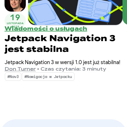
adaptacyjnych
19
LISTOPADA
2025
Wiadomości o usługach
Jetpack Navigation 3
jest stabilna
Jetpack Navigation 3 w wersji 1.0 jest już stabilna!
Don Turner
•
Czas czytania: 3 minuty
#Nav3
#Nawigacja w Jetpacku