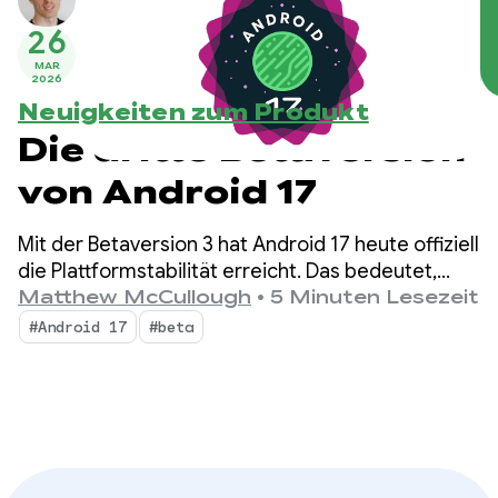
26
MAR
2026
Neuigkeiten zum Produkt
Die dritte Betaversion
von Android 17
Mit der Betaversion 3 hat Android 17 heute offiziell
die Plattformstabilität erreicht. Das bedeutet,
dass die API-Oberfläche gesperrt ist. Sie können
Matthew McCullough
•
5 Minuten Lesezeit
letzte Kompatibilitätstests durchführen und Ihre
#Android 17
#beta
für Android 17 entwickelten Apps im Play Store
veröffentlichen.