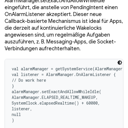
AlarmManager.setExactAndAllowWhileIdle
eingeführt, die anstelle von PendingIntent einen
OnAlarmListener akzeptiert. Dieser neue
Callback-basierte Mechanismus ist ideal für Apps,
die derzeit auf kontinuierliche Wakelocks
angewiesen sind, um regelmäßige Aufgaben
auszuführen, z. B. Messaging-Apps, die Socket-
Verbindungen aufrechterhalten.
val alarmManager = getSystemService(AlarmManager::
val listener = AlarmManager.OnAlarmListener {

// Do work here

}

alarmManager.setExactAndAllowWhileIdle(

AlarmManager.ELAPSED_REALTIME_WAKEUP,

SystemClock.elapsedRealtime() + 60000,

listener,

null

)