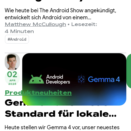
unter Android
Wie heute bei The Android Show angekündigt,
entwickelt sich Android von einem
Betriebssystem zu einem intelligenten System
Matthew McCullough
•
Lesezeit:
weiter. Das bietet Ihnen mehr Möglichkeiten,
4 Minuten
Nutzer mit Ihren Apps zu erreichen.
#Android
02
APR
2026
Produktneuheiten
Gemma 4: Der neue
Standard für lokale
agentenbasierte KI
Heute stellen wir Gemma 4 vor, unser neuestes