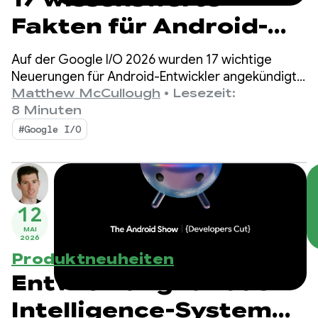
Fakten für Android-
Entwickler von der
Auf der Google I/O 2026 wurden 17 wichtige
Google I/O!
Neuerungen für Android-Entwickler angekündigt,
die sich auf agentengesteuerte Produktivität,
Matthew McCullough
•
Lesezeit:
Compose First als UI-Standard sowie
8 Minuten
leistungsstarke Medien und adaptive Entwicklung
#Google I/O
für das wachsende Ökosystem konzentrieren.
12
MAI
2026
Produktneuheiten
Entwicklung für das
Intelligence-System