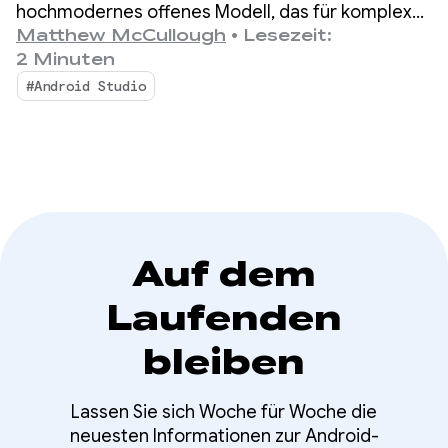
auf Android-Geräten
hochmodernes offenes Modell, das für komplexes
Reasoning und autonomes Aufrufen von Tools
Matthew McCullough
•
Lesezeit:
entwickelt wurde.
2 Minuten
#Android Studio
Auf dem
Laufenden
bleiben
Lassen Sie sich Woche für Woche die
neuesten Informationen zur Android-