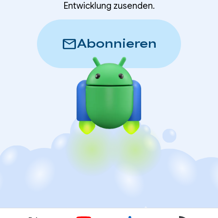
Entwicklung zusenden.
mail
Abonnieren