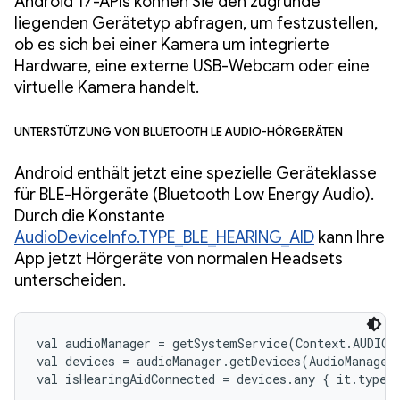
Android 17-APIs können Sie den zugrunde
liegenden Gerätetyp abfragen, um festzustellen,
ob es sich bei einer Kamera um integrierte
Hardware, eine externe USB-Webcam oder eine
virtuelle Kamera handelt.
Unterstützung von Bluetooth LE Audio-Hörgeräten
Android enthält jetzt eine spezielle Geräteklasse
für BLE-Hörgeräte (Bluetooth Low Energy Audio).
Durch die Konstante
AudioDeviceInfo.TYPE_BLE_HEARING_AID
kann Ihre
App jetzt Hörgeräte von normalen Headsets
unterscheiden.
val audioManager = getSystemService(Context.AUDIO_S
val devices = audioManager.getDevices(AudioManager
val isHearingAidConnected = devices.any { it.type 