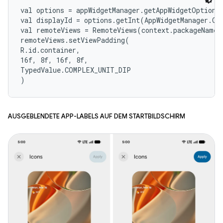
val options = appWidgetManager.getAppWidgetOptions(
val displayId = options.getInt(AppWidgetManager.OP
val remoteViews = RemoteViews(context.packageName, 
remoteViews.setViewPadding(

R.id.container,

16f, 8f, 16f, 8f,

TypedValue.COMPLEX_UNIT_DIP

)
Ausgeblendete App-Labels auf dem Startbildschirm