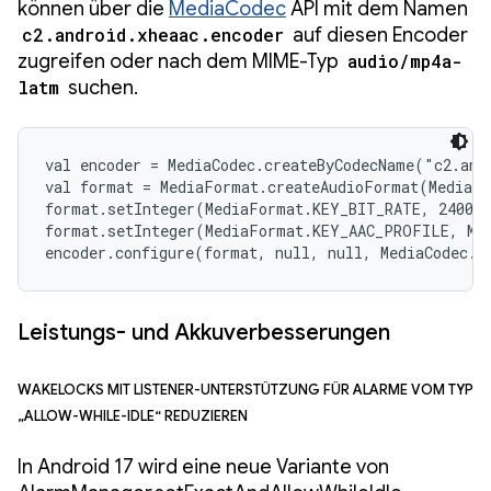
können über die
MediaCodec
API mit dem Namen
c2.android.xheaac.encoder
auf diesen Encoder
zugreifen oder nach dem MIME-Typ
audio/mp4a-
latm
suchen.
val encoder = MediaCodec.createByCodecName("c2.andr
val format = MediaFormat.createAudioFormat(MediaFo
format.setInteger(MediaFormat.KEY_BIT_RATE, 24000)
format.setInteger(MediaFormat.KEY_AAC_PROFILE, Med
encoder.configure(format, null, null, MediaCodec.
Leistungs- und Akkuverbesserungen
Wakelocks mit Listener-Unterstützung für Alarme vom Typ
„allow-while-idle“ reduzieren
In Android 17 wird eine neue Variante von