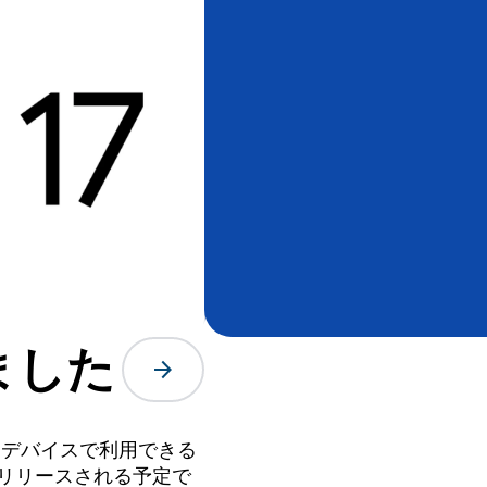
ました
arrow_forward
xel デバイスで利用できる
内にリリースされる予定で