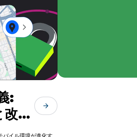
義:
arrow_forward
と改善
。モバイル環境が進化す