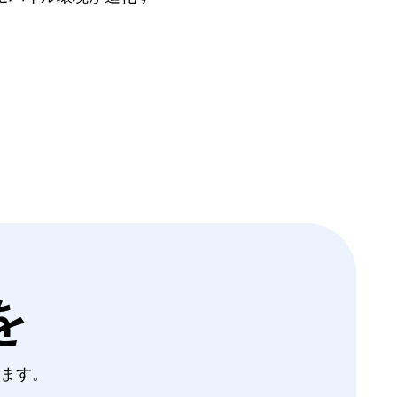
を
します。