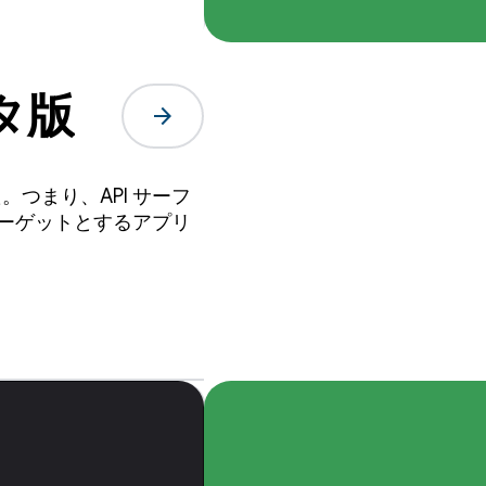
ータ版
arrow_forward
た。つまり、API サーフ
をターゲットとするアプリ