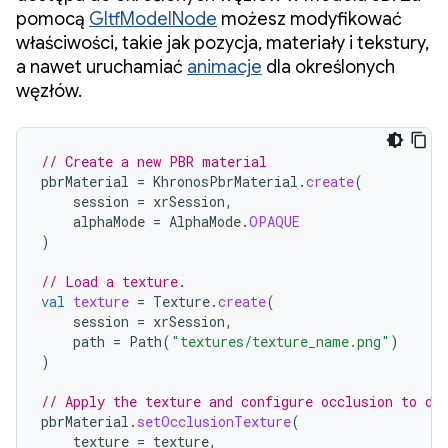
pomocą
GltfModelNode
możesz modyfikować
właściwości, takie jak pozycja, materiały i tekstury,
a nawet uruchamiać
animacje
dla określonych
węzłów.
// Create a new PBR material
pbrMaterial
=
KhronosPbrMaterial
.
create
(
session
=
xrSession
,
alphaMode
=
AlphaMode
.
OPAQUE
)
// Load a texture.
val
texture
=
Texture
.
create
(
session
=
xrSession
,
path
=
Path
(
"textures/texture_name.png"
)
)
// Apply the texture and configure occlusion to de
pbrMaterial
.
setOcclusionTexture
(
texture
=
texture
,