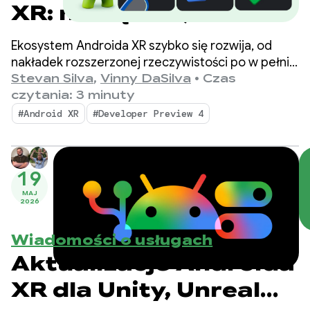
XR: narzędzia, obsługa
silnika i aktualizacje
Ekosystem Androida XR szybko się rozwija, od
ekosystemu
nakładek rozszerzonej rzeczywistości po w pełni
immersyjne środowiska. Samsung Galaxy XR jest
Stevan Silva
,
Vinny DaSilva
•
Czas
już dostępny.
czytania: 3 minuty
#Android XR
#Developer Preview 4
19
MAJ
2026
Wiadomości o usługach
Aktualizacje Androida
XR dla Unity, Unreal