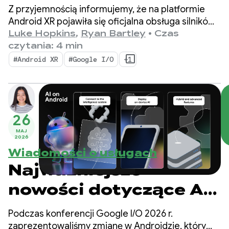
i Godot
Z przyjemnością informujemy, że na platformie
Android XR pojawiła się oficjalna obsługa silników
Unreal Engine i Godot. Wprowadzamy też nowe
Luke Hopkins
,
Ryan Bartley
•
Czas
narzędzia, które zwiększą Twoją produktywność
czytania: 4 min
i umożliwią korzystanie z nowych funkcji XR:
#Android XR
#Google I/O
+1
Android XR Engine Hub i Android XR Interaction
Framework.
26
MAJ
2026
Wiadomości o usługach
Najważniejsze
nowości dotyczące AI
na Androidzie, które
Podczas konferencji Google I/O 2026 r.
pozwolą Ci tworzyć
zaprezentowaliśmy zmianę w Androidzie, który