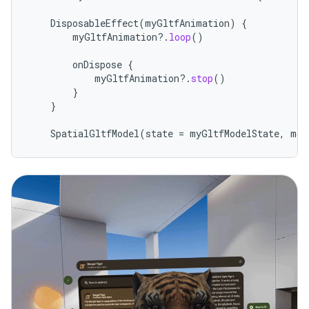
DisposableEffect
(
myGltfAnimation
)
{
myGltfAnimation
?.
loop
()
onDispose
{
myGltfAnimation
?.
stop
()
}
}
SpatialGltfModel
(
state
=
myGltfModelState
,
mod