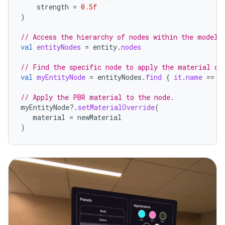
strength
=
0.5f
)
// Access the hierarchy of nodes within the model 
val
entityNodes
=
entity
.
nodes
// Find the specific node to apply the material ov
val
myEntityNode
=
entityNodes
.
find
{
it
.
name
==
"
// Apply the PBR material to the node.
myEntityNode
?.
setMaterialOverride
(
material
=
newMaterial
)