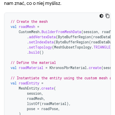
nam znać, co o niej myślisz.
// Create the mesh
val
roadMesh
=
CustomMesh
.
BuilderFromMeshData
(
session
,
roadVe
.
addVertexData
(
ByteBufferRegion
(
roadDataBu
.
setIndexData
(
ByteBufferRegion
(
roadDataBuf
.
setTopology
(
MeshSubsetTopology
.
TRIANGLES
)
.
build
()
// Define the material
val
roadMaterial
=
KhronosPbrMaterial
.
create
(
sessi
// Instantiate the entity using the custom mesh an
val
roadEntity
=
MeshEntity
.
create
(
session
,
roadMesh
,
listOf
(
roadMaterial
),
pose
=
roadPose
,
)