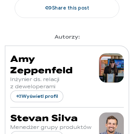
link
Share this post
Autorzy:
Amy
Zeppenfeld
Inżynier ds. relacji
z deweloperami
read_more
Wyświetl profil
Stevan Silva
Menedżer grupy produktów