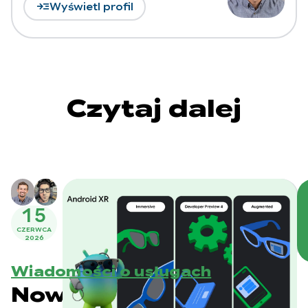
read_more
Wyświetl profil
Czytaj dalej
15
CZERWCA
2026
Wiadomości o usługach
Nowości w Androidzie