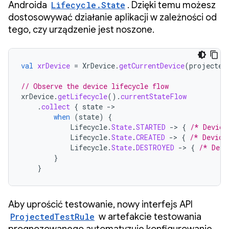
Androida
Lifecycle.State
. Dzięki temu możesz
dostosowywać działanie aplikacji w zależności od
tego, czy urządzenie jest noszone.
val
xrDevice
=
XrDevice
.
getCurrentDevice
(
projected
// Observe the device lifecycle flow
xrDevice
.
getLifecycle
().
currentStateFlow
.
collect
{
state
-
when
(
state
)
{
Lifecycle
.
State
.
STARTED
-
>
{
/* Device
Lifecycle
.
State
.
CREATED
-
>
{
/* Device
Lifecycle
.
State
.
DESTROYED
-
>
{
/* Devi
}
}
Aby uprościć testowanie, nowy interfejs API
ProjectedTestRule
w artefakcie testowania