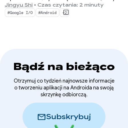
z systemu operacyjnego stał się systemem
Jingyu Shi
•
Czas czytania: 2 minuty
inteligentne
opartym na AI. Pokazaliśmy też, jak możesz
#Google I/O
#Android
+2
tworzyć inteligentne funkcje w systemie
rozwiązania – Google
i wykorzystywać w swoich aplikacjach możliwości
I/O ‘26
AI od Google.
Bądź na bieżąco
Otrzymuj co tydzień najnowsze informacje
o tworzeniu aplikacji na Androida na swoją
skrzynkę odbiorczą.
mail
Subskrybuj