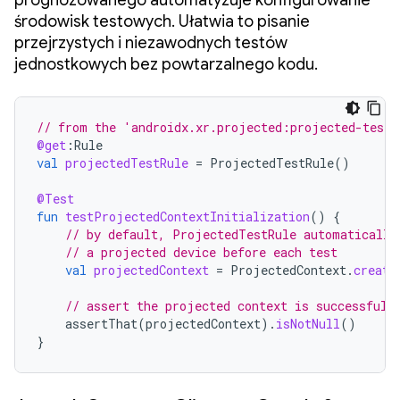
prognozowanego automatyzuje konfigurowanie
środowisk testowych. Ułatwia to pisanie
przejrzystych i niezawodnych testów
jednostkowych bez powtarzalnego kodu.
// from the 'androidx.xr.projected:projected-testi
@get
:
Rule
val
projectedTestRule
=
ProjectedTestRule
()
@Test
fun
testProjectedContextInitialization
()
{
// by default, ProjectedTestRule automatically
// a projected device before each test
val
projectedContext
=
ProjectedContext
.
create
// assert the projected context is successfull
assertThat
(
projectedContext
).
isNotNull
()
}