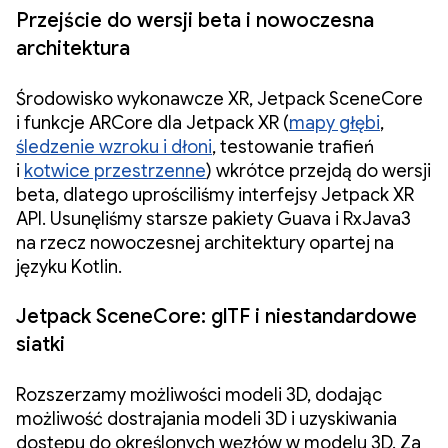
Przejście do wersji beta i nowoczesna
architektura
Środowisko wykonawcze XR, Jetpack SceneCore
i funkcje ARCore dla Jetpack XR (
mapy głębi
,
śledzenie wzroku i dłoni
, testowanie trafień
i
kotwice przestrzenne
) wkrótce przejdą do wersji
beta, dlatego uprościliśmy interfejsy Jetpack XR
API. Usunęliśmy starsze pakiety Guava i RxJava3
na rzecz nowoczesnej architektury opartej na
języku Kotlin.
Jetpack SceneCore: glTF i niestandardowe
siatki
Rozszerzamy możliwości modeli 3D, dodając
możliwość dostrajania modeli 3D i uzyskiwania
dostępu do określonych węzłów w modelu 3D. Za