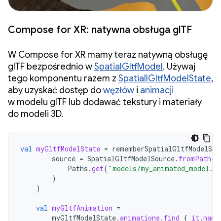
Compose for XR: natywna obsługa glTF
W Compose for XR mamy teraz natywną obsługę
glTF bezpośrednio w
SpatialGltfModel
. Używaj
tego komponentu razem z
SpatiallGltfModelState
,
aby uzyskać dostęp do
węzłów
i
animacji
w modelu glTF lub dodawać tekstury i materiały
do modeli 3D.
val
myGltfModelState
=
rememberSpatialGltfModelSta
source
=
SpatialGltfModelSource
.
fromPath
(
Paths
.
get
(
"models/my_animated_model.g
)
)
val
myGltfAnimation
=
myGltfModelState
.
animations
.
find
{
it
.
name