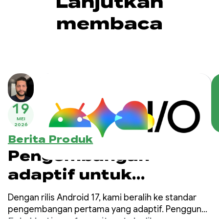
Lanjutkan
membaca
19
MEI
2026
Berita Produk
Pengembangan
adaptif untuk
ekosistem Android
Dengan rilis Android 17, kami beralih ke standar
yang terus
pengembangan pertama yang adaptif. Pengguna