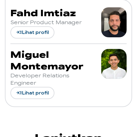
Fahd Imtiaz
Senior Product Manager
read_more
Lihat profil
Miguel
Montemayor
Developer Relations
Engineer
read_more
Lihat profil