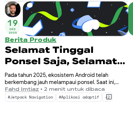
mengharapkan aplikasi mereka berfungsi di mana
saja.
19
DES
2025
Berita Produk
Selamat Tinggal
Ponsel Saja, Selamat
Datang Adaptif: Tiga
Pada tahun 2025, ekosistem Android telah
update penting dari
berkembang jauh melampaui ponsel. Saat ini,
developer memiliki peluang untuk menjangkau
Fahd Imtiaz
•
2 menit untuk dibaca
tahun 2025 untuk
lebih dari 500 juta perangkat aktif, termasuk
#Jetpack Navigation
#Aplikasi adaptif
+2
perangkat foldable, tablet, XR, Chromebook, dan
membangun aplikasi
mobil yang kompatibel.
adaptif