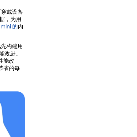
可穿戴设备
数据，为用
mini 的
内
们优先构建用
性能改进。
性能改
节省的每