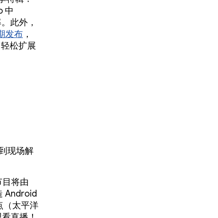
o 中
率。此外，
 近期发布
，
用轻松扩展
得到现场解
期节目将由
ndroid
 点（太平洋
观看直播！