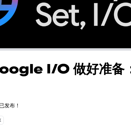
oogle I/O 做好准
程现已发布！
I