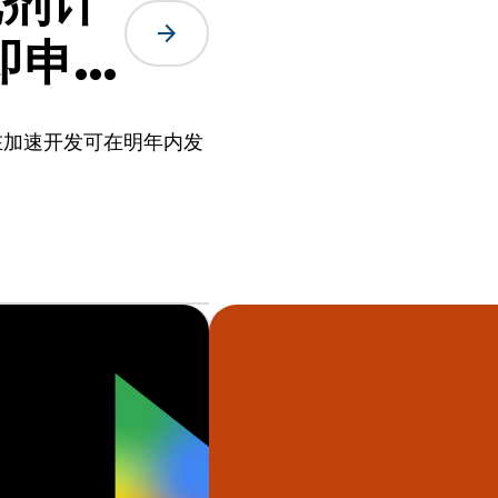
化剂计
arrow_forward
即申
旨在加速开发可在明年内发