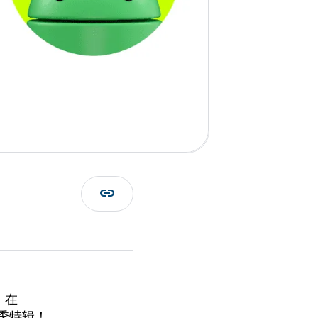
link
）在
 秋季特辑！