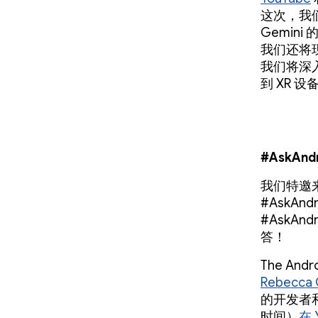
这次，我
Gemi
我们还将现场
我们将深入
到 XR
#AskA
我们特邀来
#AskA
#AskA
答！
The An
Rebecca 
的开发者和
时间）
在 