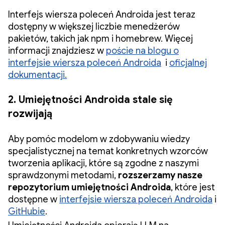
Interfejs wiersza poleceń Androida jest teraz
dostępny w większej liczbie menedżerów
pakietów, takich jak npm i homebrew. Więcej
informacji znajdziesz w
poście na blogu o
interfejsie wiersza poleceń Androida
i
oficjalnej
dokumentacji.
2. Umiejętności Androida stale się
rozwijają
Aby pomóc modelom w zdobywaniu wiedzy
specjalistycznej na temat konkretnych wzorców
tworzenia aplikacji, które są zgodne z naszymi
sprawdzonymi metodami,
rozszerzamy nasze
repozytorium umiejętności Androida
, które jest
dostępne w
interfejsie wiersza poleceń Androida
i
GitHubie
.