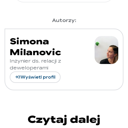
Autorzy:
Simona
Milanovic
Inżynier ds. relacji z
deweloperami
read_more
Wyświetl profil
Czytaj dalej