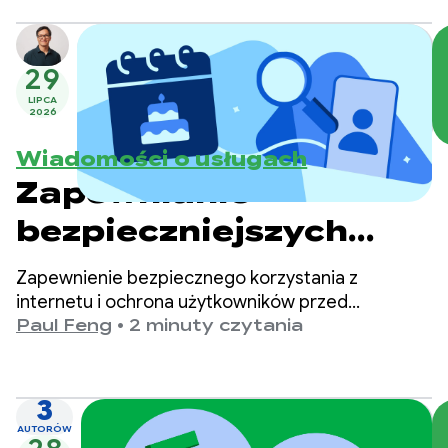
dowolnego agenta
29
LIPCA
2026
Wiadomości o usługach
Zapewnianie
bezpieczniejszych
treści dostosowanych
Zapewnienie bezpiecznego korzystania z
do wieku w Google
internetu i ochrona użytkowników przed
szkodliwymi treściami to dla nas w Google Play
Paul Feng
•
2 minuty czytania
Play
priorytet.
3
AUTORÓW