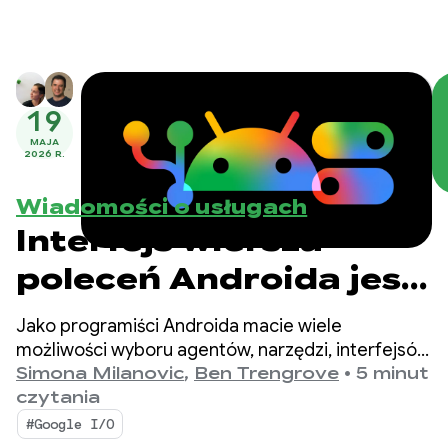
19
MAJA
2026 R.
Wiadomości o usługach
Interfejs wiersza
poleceń Androida jest
już stabilny w wersji
Jako programiści Androida macie wiele
1.0: przyspiesz
możliwości wyboru agentów, narzędzi, interfejsów
wiersza poleceń (CLI) i LLM, których używacie do
Simona Milanovic
,
Ben Trengrove
•
5 minut
tworzenie aplikacji na
tworzenia aplikacji.
czytania
Androida za pomocą
#Google I/O