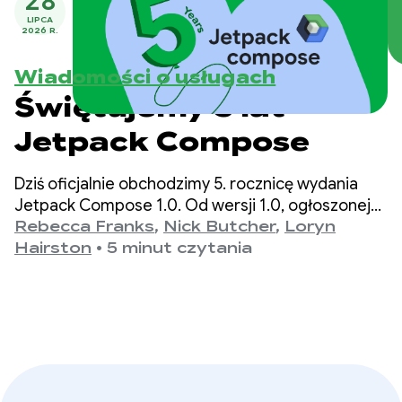
28
LIPCA
2026 R.
Wiadomości o usługach
Świętujemy 5 lat
Jetpack Compose
Dziś oficjalnie obchodzimy 5. rocznicę wydania
Jetpack Compose 1.0. Od wersji 1.0, ogłoszonej
28 lipca 2021 r., do najnowszej wersji 1.11,
Rebecca Franks
,
Nick Butcher
,
Loryn
interfejsy API znacznie się rozwinęły na
Hairston
•
5 minut czytania
przestrzeni lat, dlatego chcemy to uczcić.