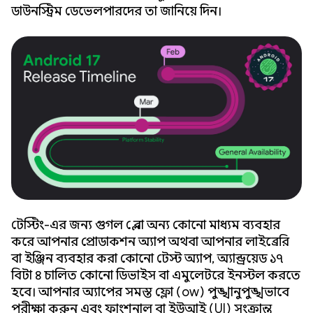
ডাউনস্ট্রিম ডেভেলপারদের তা জানিয়ে দিন।
টেস্টিং-এর জন্য গুগল প্লে বা অন্য কোনো মাধ্যম ব্যবহার
করে আপনার প্রোডাকশন অ্যাপ অথবা আপনার লাইব্রেরি
বা ইঞ্জিন ব্যবহার করা কোনো টেস্ট অ্যাপ, অ্যান্ড্রয়েড ১৭
বিটা ৪ চালিত কোনো ডিভাইস বা এমুলেটরে ইনস্টল করতে
হবে। আপনার অ্যাপের সমস্ত ফ্লো (flow) পুঙ্খানুপুঙ্খভাবে
পরীক্ষা করুন এবং ফাংশনাল বা ইউআই (UI) সংক্রান্ত