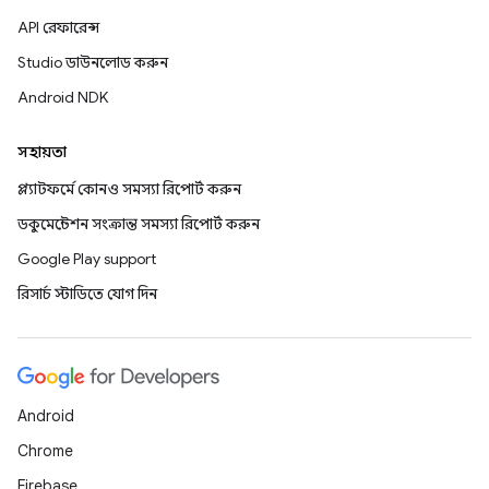
API রেফারেন্স
Studio ডাউনলোড করুন
Android NDK
সহায়তা
প্ল্যাটফর্মে কোনও সমস্যা রিপোর্ট করুন
ডকুমেন্টেশন সংক্রান্ত সমস্যা রিপোর্ট করুন
Google Play support
রিসার্চ স্টাডিতে যোগ দিন
Android
Chrome
Firebase