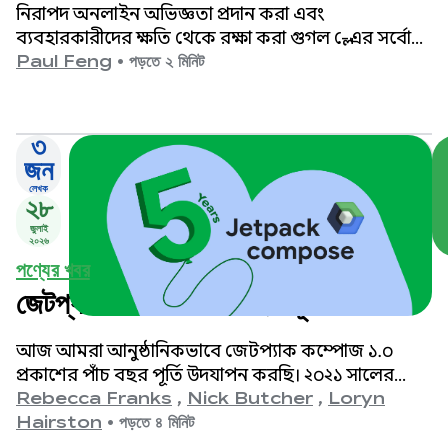
নিরাপদ অনলাইন অভিজ্ঞতা প্রদান করা এবং
ব্যবহারকারীদের ক্ষতি থেকে রক্ষা করা গুগল প্লে-এর সর্বোচ্চ
অগ্রাধিকার।
Paul Feng
•
পড়তে ২ মিনিট
৩
জন
লেখক
২৮
জুলাই
২০২৬
পণ্যের খবর
জেটপ্যাক কম্পোজের ৫ বছর পূর্তি উদযাপন
আজ আমরা আনুষ্ঠানিকভাবে জেটপ্যাক কম্পোজ ১.০
প্রকাশের পাঁচ বছর পূর্তি উদযাপন করছি। ২০২১ সালের
২৮শে জুলাই ঘোষিত ১.০ সংস্করণ থেকে শুরু করে
Rebecca Franks
,
Nick Butcher
,
Loryn
আমাদের সর্বশেষ ১.১১ রিলিজ পর্যন্ত, আমরা বিগত
Hairston
•
পড়তে ৪ মিনিট
বছরগুলোতে এপিআইগুলোর উল্লেখযোগ্য বিবর্তন দেখেছি