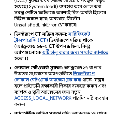
(DCL) সুরক্ষা এখন নেটিভ লাইব্রেরি পর্যন্তও বিস্তৃত
হয়েছে। System.load() ব্যবহার করে লোড করা
সমস্ত নেটিভ ফাইলকে অবশ্যই রিড-অনলি হিসেবে
চিহ্নিত করতে হবে। অন্যথায়, সিস্টেম
UnsatisfiedLinkError থ্রো করবে।
ডিফল্টরূপে CT সক্রিয় করুন:
সার্টিফিকেট
ট্রান্সপারেন্সি (CT)
ডিফল্টরূপে সক্রিয় থাকে।
(অ্যান্ড্রয়েড ১৬-এ CT উপলব্ধ ছিল, কিন্তু
অ্যাপগুলোকে
এটি চালু করার জন্য সম্মতি জানাতে
হতো
।)
লোকাল নেটওয়ার্ক সুরক্ষা:
অ্যান্ড্রয়েড ১৭ বা তার
উচ্চতর সংস্করণের অ্যাপগুলিতে
ডিফল্টরূপে
লোকাল নেটওয়ার্ক অ্যাক্সেস ব্লক করা
থাকে। সম্ভব
হলে প্রাইভেসি রক্ষাকারী পিকার ব্যবহার করুন এবং
ব্যাপক ও স্থায়ী অ্যাক্সেসের জন্য নতুন
ACCESS_LOCAL_NETWORK
পারমিশনটি ব্যবহার
করুন।
ব্যাকগ্রাউন্ড অডিও সুরক্ষা বৃদ্ধি:
অ্যান্ড্রয়েড ১৭ থেকে,