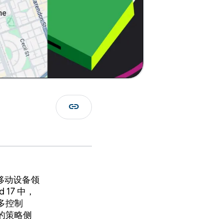
link
着移动设备领
17 中，
多控制
的策略侧