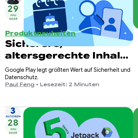
29
JULI
2026
Produktneuheiten
Sicherere,
altersgerechte Inhalte
bei Google Play
Google Play legt größten Wert auf Sicherheit und
Datenschutz.
Paul Feng
•
Lesezeit: 2 Minuten
3
AUTOREN
28
JULI
2026