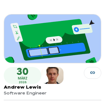
30
link
MÄRZ
2026
Andrew Lewis
Software Engineer