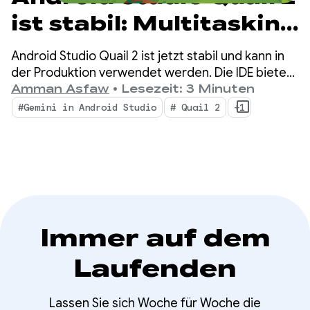
ist stabil: Multitasking
mit dem Android
Android Studio Quail 2 ist jetzt stabil und kann in
Studio KI-Agent
der Produktion verwendet werden. Die IDE bietet
jetzt gleichzeitige agentenbasierte Workflows,
Amman Asfaw
•
Lesezeit: 3 Minuten
eine nativ integrierte Profilerstellung für
#Gemini in Android Studio
# Quail 2
+1
Speicherlecks und eine kontextbezogene
Fehlerbehebung bei Abstürzen.
Immer auf dem
Laufenden
Lassen Sie sich Woche für Woche die