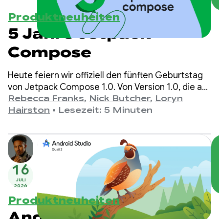
Produktneuheiten
5 Jahre Jetpack
Compose
Heute feiern wir offiziell den fünften Geburtstag
von Jetpack Compose 1.0. Von Version 1.0, die am
28. Juli 2021 angekündigt wurde, bis zur neuesten
Rebecca Franks
,
Nick Butcher
,
Loryn
Version 1.11 haben sich die APIs im Laufe der Jahre
Hairston
•
Lesezeit: 5 Minuten
erheblich weiterentwickelt. Das ist ein Grund zum
Feiern.
16
JULI
2026
Produktneuheiten
Android Studio Quail 2