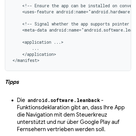
<!--
Ensure
the
app
can
be
installed
on
conven
<uses-feature
android:name="android.hardware.t
<!--
Signal
whether
the
app
supports
pointer
r
<meta-data
android:name="android.software.lean
<application
</application>

</manifest>
Tipps
Die
android.
software
.
leanback
-
Funktionsdeklaration gibt an, dass Ihre App
die Navigation mit dem Steuerkreuz
unterstützt und nur über Google Play auf
Fernsehern vertrieben werden soll.