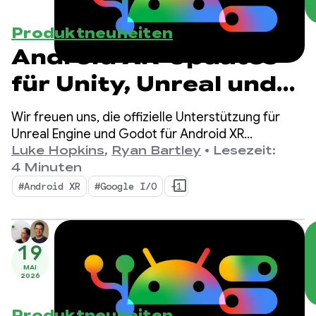
Produktneuheiten
Android XR-Updates
für Unity, Unreal und
Godot
Wir freuen uns, die offizielle Unterstützung für
Unreal Engine und Godot für Android XR
anzukündigen. Außerdem führen wir neue Tools
Luke Hopkins
,
Ryan Bartley
•
Lesezeit:
ein, mit denen Sie Ihre Produktivität steigern und
4 Minuten
neue XR-Funktionen nutzen können: den
#Android XR
#Google I/O
+1
Android XR Engine Hub und das Android XR
Interaction Framework.
19
MAI
2026
Produktneuheiten