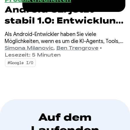
Android CLI jetzt
stabil 1.0: Entwicklung
für Android mit
Als Android-Entwickler haben Sie viele
beliebigem Agent
Möglichkeiten, wenn es um die KI-Agents, Tools,
Befehlszeilenschnittstellen (CLI) und LLMs geht,
Simona Milanovic
,
Ben Trengrove
•
beschleunigen
die Sie für die App-Entwicklung verwenden.
Lesezeit: 5 Minuten
#Google I/O
Auf dem
Laufenden