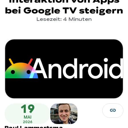
bei Google TV steigern
Lesezeit: 4 Minuten
19
link
MAI
2026