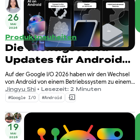
26
MAI
2026
Produktneuheiten
Die wichtigsten KI-
Updates für Android
zum Entwickeln
Auf der Google I/O 2026 haben wir den Wechsel
intelligenter
von Android von einem Betriebssystem zu einem
intelligenten System vorgestellt. Außerdem
Jingyu Shi
•
Lesezeit: 2 Minuten
Funktionen von der
haben wir gezeigt, wie Sie intelligente Funktionen
#Google I/O
#Android
+2
nativ mit dem System entwickeln und die
Google I/O 2026
Leistungsfähigkeit der KI von Google in Ihre Apps
einbinden können.
19
MAI
2026