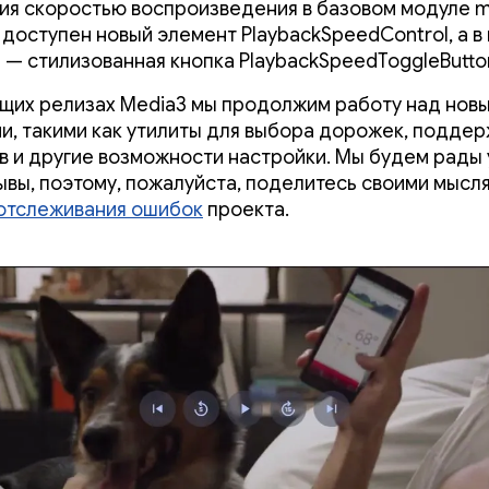
ия скоростью воспроизведения в базовом модуле m
доступен новый элемент PlaybackSpeedControl, а в
 3 — стилизованная кнопка PlaybackSpeedToggleButto
щих релизах Media3 мы продолжим работу над нов
и, такими как утилиты для выбора дорожек, подде
в и другие возможности настройки. Мы будем рады
ывы, поэтому, пожалуйста, поделитесь своими мысля
отслеживания ошибок
проекта.