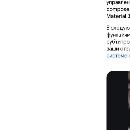
управлен
compose 
Material
В следую
функциям
субтитро
ваши отз
системе 