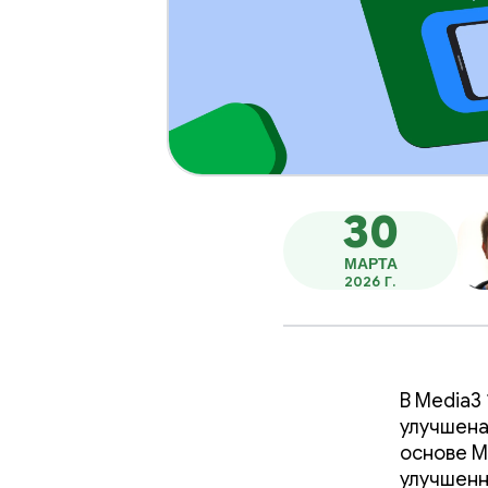
30
МАРТА
2026 Г.
В Media3
улучшена
основе M
улучшенн