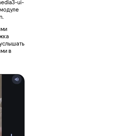
edia3-ui-
 модуле
n.
ыми
ржка
 услышать
ми в