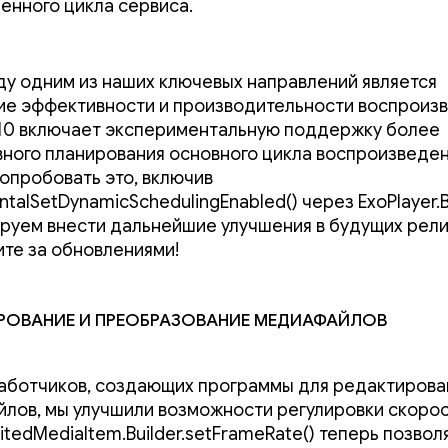
енного цикла сервиса.
оду одним из наших ключевых направлений является
е эффективности и производительности воспроизв
.10 включает экспериментальную поддержку более
ного планирования основного цикла воспроизведен
опробовать это, включив
talSetDynamicSchedulingEnabled() через ExoPlayer.Bu
руем внести дальнейшие улучшения в будущих релиз
ите за обновлениями!
рование и преобразование медиафайлов
аботчиков, создающих программы для редактирова
лов, мы улучшили возможности регулировки скорос
itedMediaItem.Builder.setFrameRate() теперь позвол