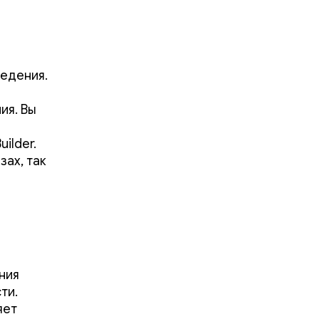
едения.
ия. Вы
ilder.
ах, так
ния
ти.
яет