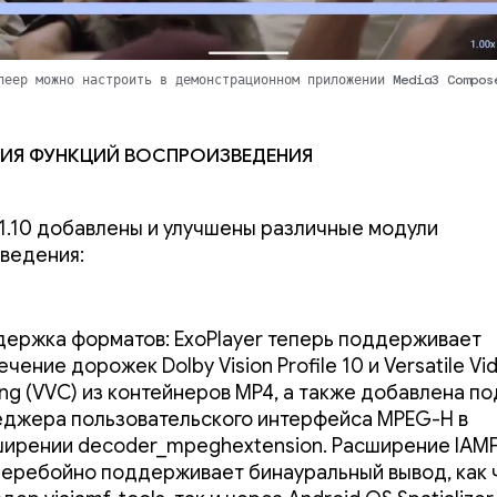
леер можно настроить в демонстрационном приложении Media3 Compos
ия функций воспроизведения
 1.10 добавлены и улучшены различные модули
ведения:
ержка форматов: ExoPlayer теперь поддерживает
ечение дорожек Dolby Vision Profile 10 и Versatile Vi
ng (VVC) из контейнеров MP4, а также добавлена ​​
джера пользовательского интерфейса MPEG-H в
ирении decoder_mpeghextension. Расширение IAMF
еребойно поддерживает бинауральный вывод, как 