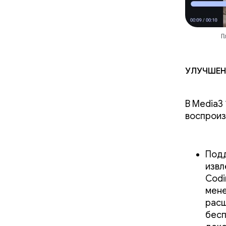
П
Улучшен
В Media3
воспроиз
Подд
извл
Codi
мене
расш
бесп