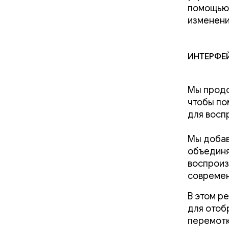
помощью 
изменени
Интерфе
Мы продо
чтобы по
для восп
Мы доба
объединя
воспроиз
современ
В этом р
для отоб
перемотк