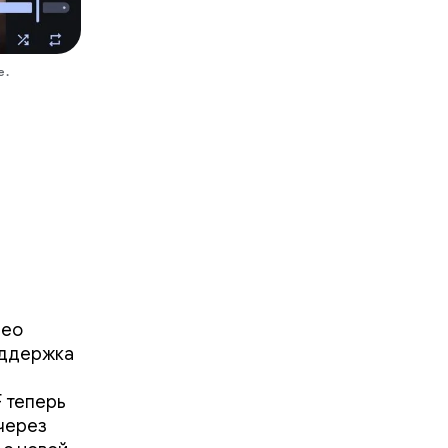
e.
deo
поддержка
 теперь
через