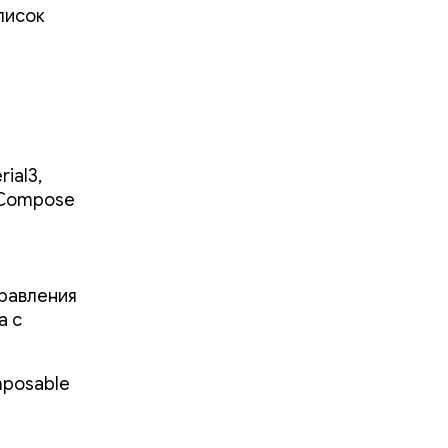
писок
ial3,
 Compose
равления
а с
mposable