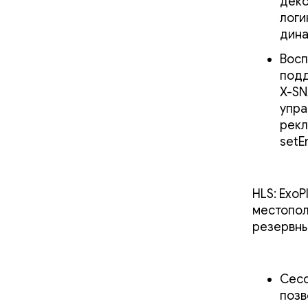
деко
логи
дина
Восп
подд
X-SN
упра
рекл
setE
HLS: Exo
местопол
резервны
Сесс
позв