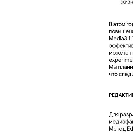
жизн
В этом г
повышени
Media3 1
эффектив
можете п
experimen
Мы плани
что след
Редакти
Для разр
медиафай
Метод Ed