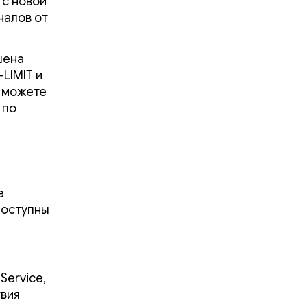
, с новой
налов от
шена
LIMIT и
ы можете
 по
е
доступны
Service,
твия