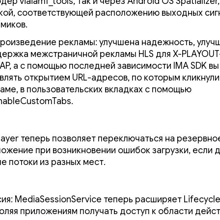
дер viaiamf_tools, так и через Android OS Spatializer
кой, соответствующей расположению выходных сиг
миков.
роизведение рекламы: улучшена надежность, улуч
ержка межстраничной рекламы HLS для X-PLAYOUT-
AP, а с помощью последней зависимости IMA SDK в
влять открытием URL-адресов, по которым кликнули
аме, в пользовательских вкладках с помощью
nableCustomTabs.
Player теперь позволяет переключаться на резервно
ожение при возникновении ошибок загрузки, если 
е потоки из разных мест.
ия: MediaSessionService теперь расширяет Lifecycle
оляя приложениям получать доступ к области дейс