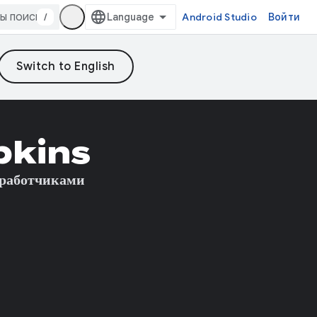
/
Android Studio
Войти
pkins
зработчиками