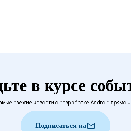
дьте в курсе собы
мые свежие новости о разработке Android прямо н
mail
Подписаться на