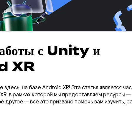
аботы с Unity и
d XR
е здесь, на базе Android XR! Эта статья является ч
XR, в рамках которой мы предоставляем ресурсы — с
е другое — все это призвано помочь вам изучить, р
ложения для Android XR.