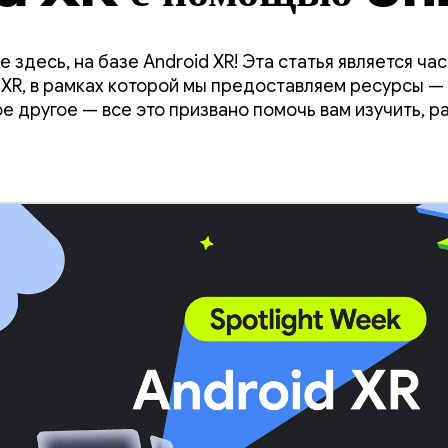
е здесь, на базе Android XR! Эта статья является ч
XR, в рамках которой мы предоставляем ресурсы — с
е другое — все это призвано помочь вам изучить, р
ложения для Android XR.