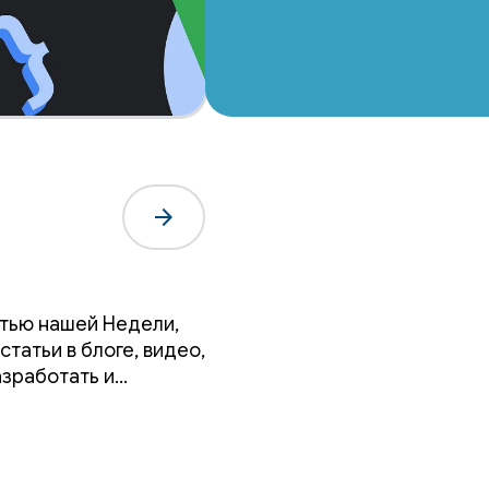
arrow_forward
астью нашей Недели,
татьи в блоге, видео,
азработать и