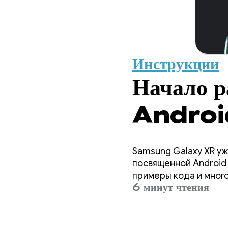
Инструкции
Начало р
Androi
Samsung Galaxy XR уж
посвященной Android 
примеры кода и много
6 минут чтения
подготовить ваши при