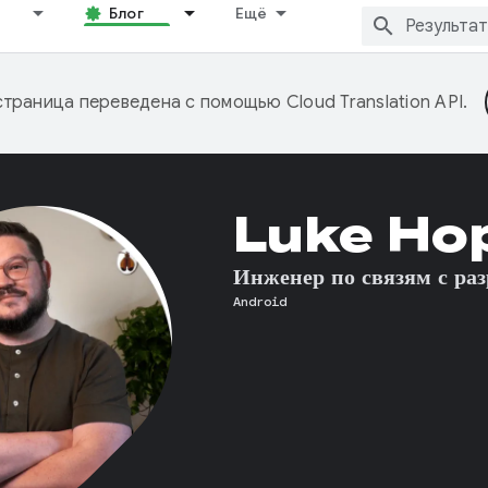
Блог
Ещё
страница переведена с помощью
Cloud Translation API
.
Luke Ho
Инженер по связям с ра
Android