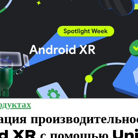
одуктах
ция производительно
 XR с помощью Un