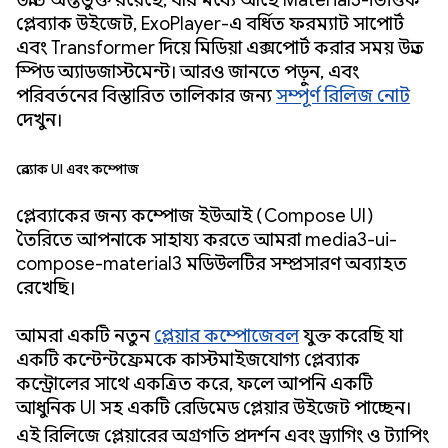
উন্নতি অন্তর্ভুক্ত রয়েছে, যার মধ্যে আছে Material3-ভিত্তিক
প্লেব্যাক উইজেট, ExoPlayer-এ বর্ধিত ফরম্যাট সাপোর্ট
এবং Transformer দিয়ে মিডিয়া এক্সপোর্ট করার সময় উন্নত
স্পিড অ্যাডজাস্টমেন্ট। আরও জানতে পড়ুন, এবং
পরিবর্তনের বিস্তারিত তালিকার জন্য
সম্পূর্ণ রিলিজ নোট
দেখুন।
প্লেব্যাক UI এবং কম্পোজ
প্লেব্যাকের জন্য কম্পোজ ইউআই (Compose UI)
তৈরিতে আপনাকে সাহায্য করতে আমরা media3-ui-
compose-material3 মডিউলটির সম্প্রসারণ অব্যাহত
রেখেছি।
আমরা একটি নতুন
প্লেয়ার কম্পোজেবল
যুক্ত করেছি যা
একটি কন্টেন্টফ্রেমকে কাস্টমাইজযোগ্য প্লেব্যাক
কন্ট্রোলের সাথে একত্রিত করে, ফলে আপনি একটি
আধুনিক UI সহ একটি রেডিমেড প্লেয়ার উইজেট পাচ্ছেন।
এই রিলিজে প্লেয়ারের অগ্রগতি প্রদর্শন এবং ড্র্যাগিং ও ট্যাপিং