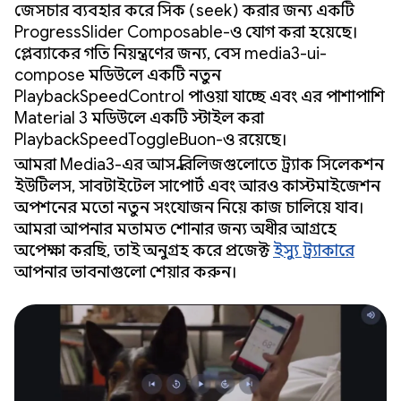
জেসচার ব্যবহার করে সিক (seek) করার জন্য একটি
ProgressSlider Composable-ও যোগ করা হয়েছে।
প্লেব্যাকের গতি নিয়ন্ত্রণের জন্য, বেস media3-ui-
compose মডিউলে একটি নতুন
PlaybackSpeedControl পাওয়া যাচ্ছে এবং এর পাশাপাশি
Material 3 মডিউলে একটি স্টাইল করা
PlaybackSpeedToggleButton-ও রয়েছে।
আমরা Media3-এর আসন্ন রিলিজগুলোতে ট্র্যাক সিলেকশন
ইউটিলস, সাবটাইটেল সাপোর্ট এবং আরও কাস্টমাইজেশন
অপশনের মতো নতুন সংযোজন নিয়ে কাজ চালিয়ে যাব।
আমরা আপনার মতামত শোনার জন্য অধীর আগ্রহে
অপেক্ষা করছি, তাই অনুগ্রহ করে প্রজেক্ট
ইস্যু ট্র্যাকারে
আপনার ভাবনাগুলো শেয়ার করুন।