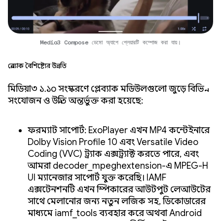
Media3 Compose ডেমো অ্যাপে প্লেয়ারটি কম্পোজ করা যায়।
প্লেব্যাক বৈশিষ্ট্যের উন্নতি
মিডিয়া৩ ১.১০ সংস্করণে প্লেব্যাক মডিউলগুলো জুড়ে বিভিন্ন
সংযোজন ও উন্নতি অন্তর্ভুক্ত করা হয়েছে:
ফরম্যাট সাপোর্ট: ExoPlayer এখন MP4 কন্টেইনারে
Dolby Vision Profile 10 এবং Versatile Video
Coding (VVC) ট্র্যাক এক্সট্র্যাক্ট করতে পারে, এবং
আমরা decoder_mpeghextension-এ MPEG-H
UI ম্যানেজার সাপোর্ট যুক্ত করেছি। IAMF
এক্সটেনশনটি এখন স্পিকারের আউটপুট লেআউটের
সাথে মেলানোর জন্য নতুন লজিক সহ, ডিকোডারের
মাধ্যমে iamf_tools ব্যবহার করে অথবা Android