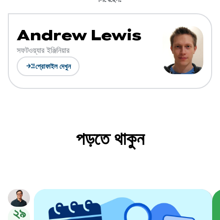
Andrew Lewis
সফটওয়্যার ইঞ্জিনিয়ার
read_more
প্রোফাইল দেখুন
পড়তে থাকুন
২৯