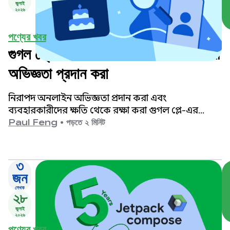
জুলাই
২০২৬
পণ্যের খবর
গুগল প্লে-তে আরও নিরাপদ ও বয়সোপযোগী
অভিজ্ঞতা প্রদান করা
নিরাপদ অনলাইন অভিজ্ঞতা প্রদান করা এবং
ব্যবহারকারীদের ক্ষতি থেকে রক্ষা করা গুগল প্লে-এর
সর্বোচ্চ অগ্রাধিকার।
Paul Feng
•
পড়তে ২ মিনিট
৩
জন
লেখক
২৮
জুলাই
২০২৬
পণ্যের খবর