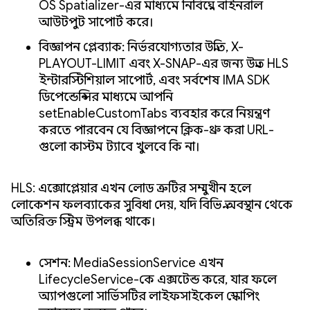
OS Spatializer-এর মাধ্যমে নির্বিঘ্নে বাইনরাল
আউটপুট সাপোর্ট করে।
বিজ্ঞাপন প্লেব্যাক: নির্ভরযোগ্যতার উন্নতি, X-
PLAYOUT-LIMIT এবং X-SNAP-এর জন্য উন্নত HLS
ইন্টারস্টিশিয়াল সাপোর্ট, এবং সর্বশেষ IMA SDK
ডিপেন্ডেন্সির মাধ্যমে আপনি
setEnableCustomTabs ব্যবহার করে নিয়ন্ত্রণ
করতে পারবেন যে বিজ্ঞাপনে ক্লিক-থ্রু করা URL-
গুলো কাস্টম ট্যাবে খুলবে কি না।
HLS: এক্সোপ্লেয়ার এখন লোড ত্রুটির সম্মুখীন হলে
লোকেশন ফলব্যাকের সুবিধা দেয়, যদি বিভিন্ন অবস্থান থেকে
অতিরিক্ত স্ট্রিম উপলব্ধ থাকে।
সেশন: MediaSessionService এখন
LifecycleService-কে এক্সটেন্ড করে, যার ফলে
অ্যাপগুলো সার্ভিসটির লাইফসাইকেল স্কোপিং