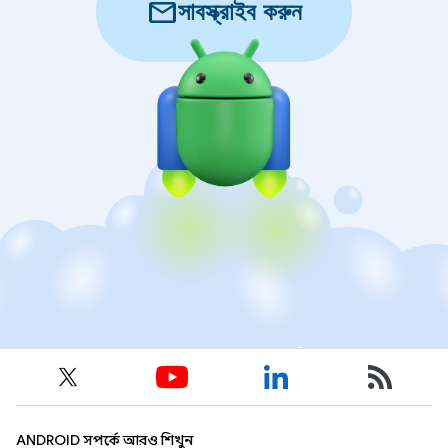
mail
সাবস্ক্রাইব করুন
ANDROID সম্পর্কে আরও শিখুন