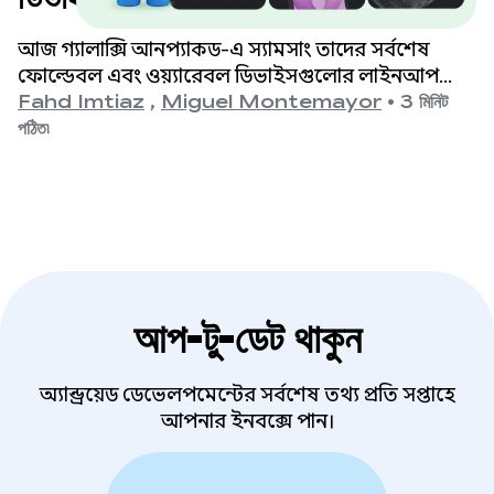
অপ্টিমাইজ করুন।
আজ গ্যালাক্সি আনপ্যাকড-এ স্যামসাং তাদের সর্বশেষ
ফোল্ডেবল এবং ওয়্যারেবল ডিভাইসগুলোর লাইনআপ
উন্মোচন করেছে। ডেভেলপারদের জন্য এর অর্থ হলো,
Fahd Imtiaz
,
Miguel Montemayor
•
3 মিনিট
আপনার অ্যাপকে যে বিভিন্ন ধরনের ফর্ম ফ্যাক্টর, স্ক্রিন সাইজ
পঠিত৷
এবং ডিভাইসের বিভিন্ন ভঙ্গিমা সমর্থন করতে হবে, তার
পরিধি আরও একবার প্রসারিত হচ্ছে।
আপ-টু-ডেট থাকুন
অ্যান্ড্রয়েড ডেভেলপমেন্টের সর্বশেষ তথ্য প্রতি সপ্তাহে
আপনার ইনবক্সে পান।