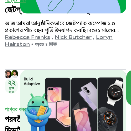
জেটপ্যাক কম্পোজের ৫ বছর পূর্তি উদযাপন
আজ আমরা আনুষ্ঠানিকভাবে জেটপ্যাক কম্পোজ ১.০
প্রকাশের পাঁচ বছর পূর্তি উদযাপন করছি। ২০২১ সালের
২৮শে জুলাই ঘোষিত ১.০ সংস্করণ থেকে শুরু করে
Rebecca Franks
,
Nick Butcher
,
Loryn
আমাদের সর্বশেষ ১.১১ রিলিজ পর্যন্ত, আমরা বিগত
Hairston
•
পড়তে ৪ মিনিট
বছরগুলোতে এপিআইগুলোর উল্লেখযোগ্য বিবর্তন দেখেছি
এবং এই মুহূর্তটিকে আমরা উদযাপন করছি।
২২
জুলাই
২০২৬
পণ্যের খবর
পরবর্তী প্রজন্মের স্যামসাং গ্যালাক্সি
ডিভাইসগুলোর জন্য আপনার অ্যাপগুলোকে