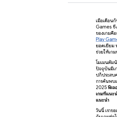
เมื่อเดือน
Games ซึ่งม
ของเกมคื
Play Gam
ยอดเยี่ยม 
ช่วยให้เก
โมเมนตัมนับ
ปัจจุบันมี
ปก็ประสบคว
การค้นพบแบ
2025
ฟีเจ
เกมที่แนะน
แนะนำ
วันนี้ เรา
กับเกมต่อไ