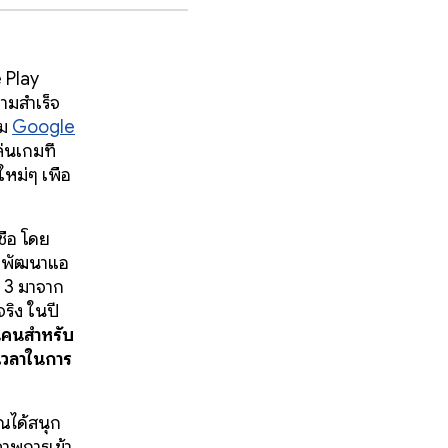
e Play
วามสำเร็จ
รม
Google
่นเกมที่
หม่ๆ เพื่อ
ื่อ โดย
ักพัฒนาแอ
น 3 มาจาก
ริง ในปี
้านคนสำหรับ
บเวลาในการ
ุณได้สนุก
ภาพการเข้า