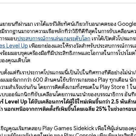
กันยายนที่ผ่านมา เราได้แชร์วิสัยทัศน์เกี่ยวกับอนาคตของ Googl
ีรากฐานมาจากความเชื่อหลักที่ว่าวิธีที่ดีที่สุดในการขับเคลื่อนค
อการมอบ
ประสบการณ์การเล่นเกมระดับโลก
เราได้เปิดตัวโปรแก
es Level Up
เพื่อยกย่องและให้รางวัลสำหรับประสบการณ์การเล
พร้อมมอบชุดเครื่องมือที่มีประสิทธิภาพและโอกาสในการโปรโมตใ
มของคุณเติบโต
ตั้งแต่ที่เราประกาศโปรแกรมนี้เป็นไปในทิศทางที่ดีอย่างไม่น่าเช
เกมเมอร์มากกว่า 600 ล้านคนใช้บริการเกมของ Play ทุกเดือน น
ามสำเร็จเช่นกัน โดยการติดตั้งเกมทั้งหมดใน Play Store 1 ใ
บออร์แกนิกที่ขับเคลื่อนโดยการแนะนำของบรรณาธิการ อันที่จ
อร์ Level Up ได้ขับเคลื่อนการได้ผู้ใช้ใหม่เพิ่มขึ้นกว่า 2.5 พันล
ำ นอกเหนือจากการติดตั้งที่เพิ่มขึ้นโดยเฉลี่ย 25% ในช่วงกรอ
ขอเชิญคุณเริ่มทดสอบ Play Games Sidekick เพื่อให้ผู้เล่นของค
ป แชร์ข้อมูลอัปเดตใหม่ๆ ของ Play Console เพื่อเพิ่มประสิทธิ