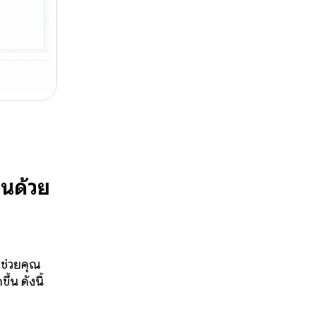
านด้วย
อช่วยคุณ
้น ดังนี้