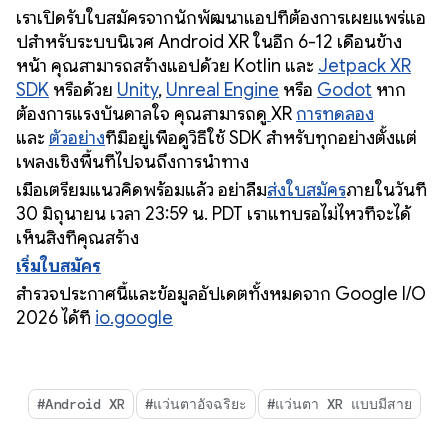
เราเปิดรับใบสมัครจากนักพัฒนาแอปที่ต้องการเผยแพร่แอ
ปสำหรับระบบนิเวศ Android XR ในอีก 6-12 เดือนข้าง
หน้า คุณสามารถสร้างแอปด้วย Kotlin และ
Jetpack XR
SDK
หรือด้วย
Unity
,
Unreal Engine
หรือ
Godot
หาก
ต้องการแรงบันดาลใจ คุณสามารถดู
XR
การทดลอง
และ
ตัวอย่าง
ที่มีอยู่เพื่อดูวิธีใช้ SDK สำหรับทุกอย่างตั้งแต่
เพลงเชิงพื้นที่ไปจนถึงการนำทาง
เมื่อเตรียมแนวคิดพร้อมแล้ว อย่าลืม
ส่งใบสมัคร
ภายในวันที่
30 มิถุนายน เวลา 23:59 น. PDT เราแทบรอไม่ไหวที่จะได้
เห็นสิ่งที่คุณสร้าง
เริ่มใบสมัคร
สำรวจประกาศนี้และข้อมูลอัปเดตทั้งหมดจาก Google I/O
2026 ได้ที่
io.google
#Android XR
#แว่นตาอัจฉริยะ
#แว่นตา XR แบบมีสาย