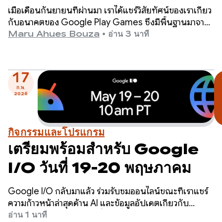
เหตุการณ์สำคัญของโปรแกรมที่
เมื่อเดือนกันยายนที่ผ่านมา เราได้แชร์วิสัยทัศน์ของเราเกี่ยว
จะมาถึง
กับอนาคตของ Google Play Games ซึ่งมีพื้นฐานมาจาก
ความเชื่อหลักที่ว่าวิธีที่ดีที่สุดในการขับเคลื่อนความสำเร็จ
Maru Ahues Bouza
•
อ่าน 3 นาที
ของเกมคือการมอบประสบการณ์การใช้งานระดับโลกให้แก่
ผู้เล่น
17
ก.พ.
2026
กิจกรรมและโปรแกรม
เตรียมพร้อมสำหรับ Google
I/O วันที่ 19-20 พฤษภาคม
Google I/O กลับมาแล้ว ร่วมรับชมออนไลน์ขณะที่เราแชร์
ความก้าวหน้าล่าสุดด้าน AI และข้อมูลอัปเดตเกี่ยวกับ
ผลิตภัณฑ์ต่างๆ ในบริษัท ตั้งแต่ Gemini ไปจนถึง
อ่าน 1 นาที