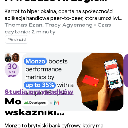
firma Karrot
Karrot to hiperlokalna, oparta na społeczności
zwiększyła sprzedaż
aplikacja handlowa peer-to-peer, która umożliwia
użytkownikom kupowanie, sprzedawanie
Thomas Ezan
,
Tracy Agyemang
•
Czas
dzięki wbudowanej
i wymienianie produktów z innymi
czytania: 2 minuty
zweryfikowanymi użytkownikami. Od momentu
funkcji tłumaczenia
#Android
uruchomienia w 2015 roku w Korei Południowej
w mniej niż 2 tygodnie
platforma rozszerzyła swoją działalność na rynki
globalne i zgromadziła ponad 43 miliony
30
zarejestrowanych użytkowników.
MAR
2026
Studia przypadków
Monzo zwiększa
wskaźniki
skuteczności nawet
Monzo to brytyjski bank cyfrowy, który ma