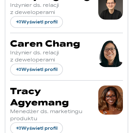
Inżynier ds. relacji
z deweloperami
read_more
Wyświetl profil
Caren Chang
Inżynier ds. relacji
z deweloperami
read_more
Wyświetl profil
Tracy
Agyemang
Menedżer ds. marketingu
produktu
read_more
Wyświetl profil