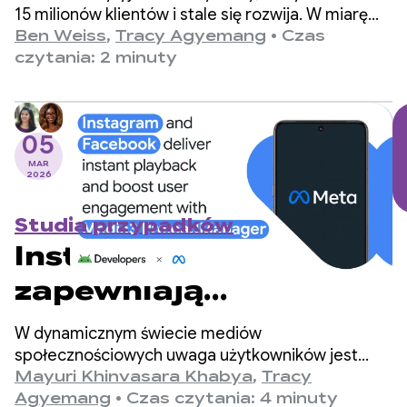
o 35% dzięki prostej
15 milionów klientów i stale się rozwija. W miarę
rozwoju aplikacji zespół inżynierów uznał czas
Ben Weiss
,
Tracy Agyemang
•
Czas
aktualizacji R8
uruchamiania aplikacji za kluczowy obszar
czytania: 2 minuty
wymagający poprawy, ale obawiał się, że będzie
to wymagało znacznych zmian w bazie kodu.
05
MAR
2026
Studia przypadków
Instagram i Facebook
zapewniają
natychmiastowe
W dynamicznym świecie mediów
odtwarzanie
społecznościowych uwaga użytkowników jest
szybko przyciągana lub tracona. Aplikacje Meta
Mayuri Khinvasara Khabya
,
Tracy
i zwiększają
(Facebook i Instagram) należą do największych
Agyemang
•
Czas czytania: 4 minuty