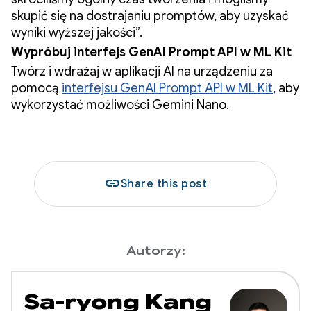
skupić się na dostrajaniu promptów, aby uzyskać
wyniki wyższej jakości”.
Wypróbuj interfejs GenAI Prompt API w ML Kit
Twórz i wdrażaj w aplikacji AI na urządzeniu za
pomocą
interfejsu GenAI Prompt API w ML Kit
, aby
wykorzystać możliwości Gemini Nano.
link
Share this post
Autorzy:
Sa-ryong Kang