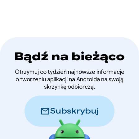
platform społecznościowych na świecie
zaangażowanie
i obsługują miliardy użytkowników na całym
użytkowników dzięki
świecie.
Media3
PreloadManager
Bądź na bieżąco
Otrzymuj co tydzień najnowsze informacje
o tworzeniu aplikacji na Androida na swoją
skrzynkę odbiorczą.
mail
Subskrybuj