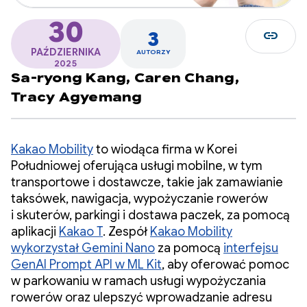
30
link
3
PAŹDZIERNIKA
AUTORZY
2025
Sa-ryong Kang,
Caren Chang,
Tracy Agyemang
Kakao Mobility
to wiodąca firma w Korei
Południowej oferująca usługi mobilne, w tym
transportowe i dostawcze, takie jak zamawianie
taksówek, nawigacja, wypożyczanie rowerów
i skuterów, parkingi i dostawa paczek, za pomocą
aplikacji
Kakao T
. Zespół
Kakao Mobility
wykorzystał Gemini Nano
za pomocą
interfejsu
GenAI Prompt API w ML Kit
, aby oferować pomoc
w parkowaniu w ramach usługi wypożyczania
rowerów oraz ulepszyć wprowadzanie adresu