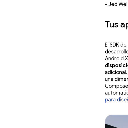
- Jed Wei
Tus a
El SDK de
desarroll
Android 
disposic
adicional
una dimen
Compose 
automáti
para dise