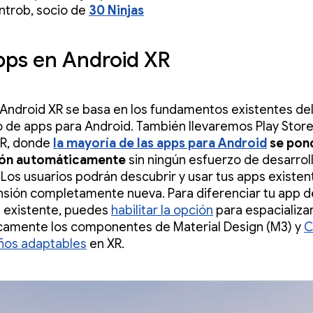
ntrob, socio de
30 Ninjas
pps en Android XR
 Android XR se basa en los fundamentos existentes de
o de apps para Android. También llevaremos Play Store
XR, donde
la mayoría de las apps para Android
se pon
ión automáticamente
sin ningún esfuerzo de desarrol
. Los usuarios podrán descubrir y usar tus apps existen
sión completamente nueva. Para diferenciar tu app d
existente, puedes
habilitar la opción
para espacializa
camente los componentes de Material Design (M3) y
C
ños adaptables
en XR.