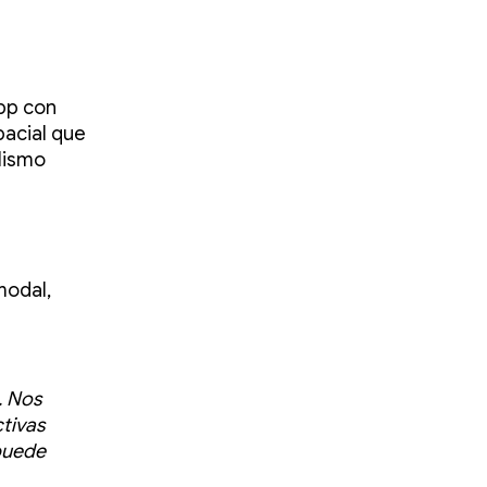
app con
pacial que
lismo
modal,
. Nos
tivas
 puede