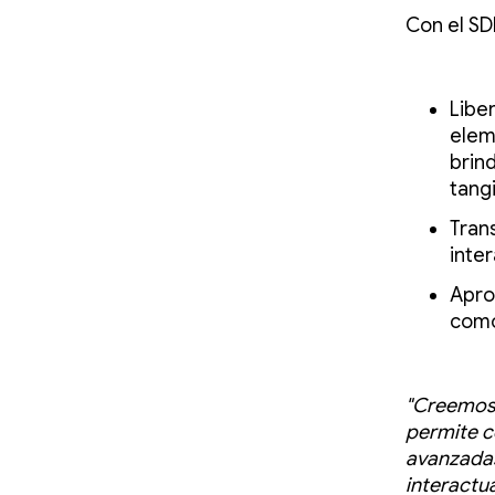
Con el SD
Liber
elem
brin
tang
Trans
inter
Apro
como
"Creemos 
permite c
avanzadas
interactu