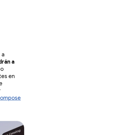
l
 a
drán a
lo
tes en
e
r
ompose