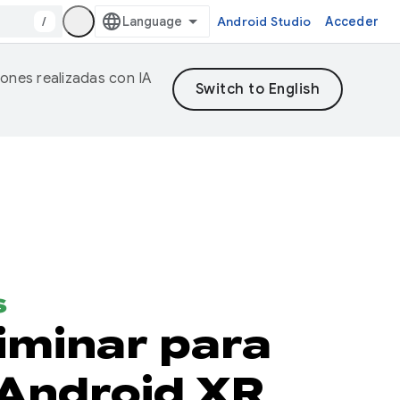
/
Android Studio
Acceder
iones realizadas con IA
s
iminar para
 Android XR