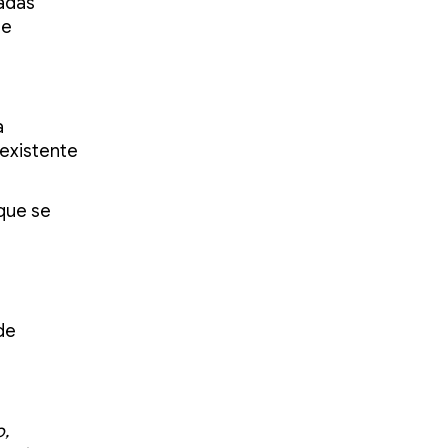
adas
se
a
 existente
que se
de
o,