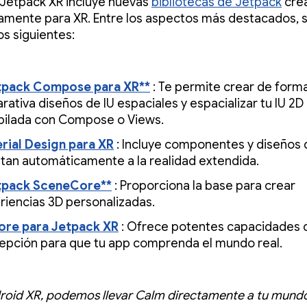
 Jetpack XR incluye nuevas
bibliotecas de Jetpack
cre
amente para XR. Entre los aspectos más destacados, 
os siguientes:
tpack Compose para XR**
: Te permite crear de form
rativa diseños de IU espaciales y espacializar tu IU 2D
ilada con Compose o Views.
rial Design para XR
: Incluye componentes y diseños 
tan automáticamente a la realidad extendida.
tpack SceneCore**
: Proporciona la base para crear
riencias 3D personalizadas.
re para Jetpack XR
: Ofrece potentes capacidades 
epción para que tu app comprenda el mundo real.
roid XR, podemos llevar Calm directamente a tu mund