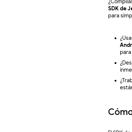
¿Compilas
SDK de J
para simpl
¿Usa
Andr
para
¿Des
inme
¿Tra
está
Cómo 