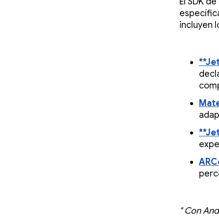
El SDK de
específic
incluyen l
**Je
decla
comp
Mate
adap
**Je
expe
ARCo
perc
" Con And