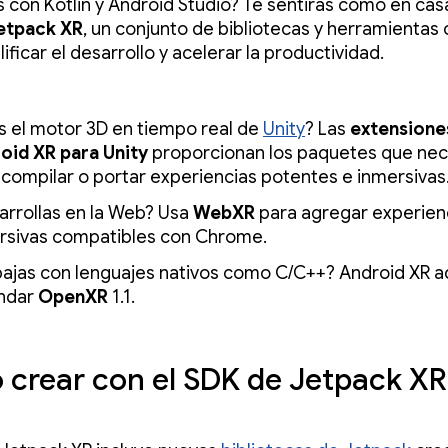
 con Kotlin y Android Studio? Te sentirás como en cas
etpack XR
, un conjunto de bibliotecas y herramientas
ificar el desarrollo y acelerar la productividad.
s el motor 3D en tiempo real de
Unity
? Las
extensione
oid XR para Unity
proporcionan los paquetes que nec
 compilar o portar experiencias potentes e inmersivas
arrollas en la Web? Usa
WebXR
para agregar experien
rsivas compatibles con Chrome.
bajas con lenguajes nativos como C/C++? Android XR a
ndar
OpenXR
1.1.
crear con el SDK de Jetpack XR