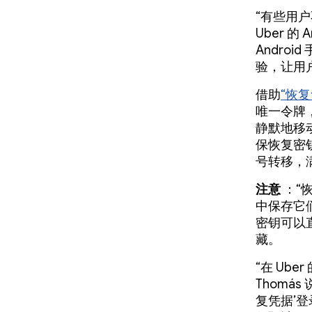
“有些用户
Uber 的 
Andro
验，让用
借助
“恢复
唯一令牌
静默地移动
保恢复密
号转移，
注意
：“
中保存它
密钥可以
藏。
“在 Ub
Thomá
复凭据’