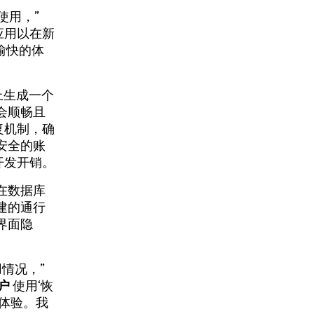
使用，”
打开应用以在新
愉快的体
上生成一个
会顺畅且
恢复机制，确
安全的账
开发开销。
在数据库
建的通行
界面隐
用情况，”
用户
使用‘恢
体验。我