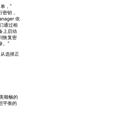
简单，”
理通行密钥，
ager 依
。我们通过相
备上启动
到恢复密
录。”
，从选择正
美顺畅的
想平衡的