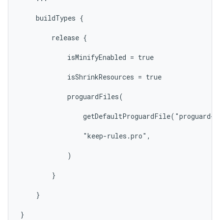
    buildTypes {

        release {

            isMinifyEnabled = true

            isShrinkResources = true

            proguardFiles(

                getDefaultProguardFile("proguard-a
                "keep-rules.pro",

            )

        }

    }

}