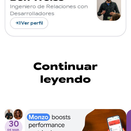
Ingeniero de Relaciones con
Desarrolladores
read_more
Ver perfil
Continuar
leyendo
30
DE MAR.