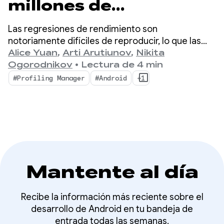
millones de
estadísticas de
Las regresiones de rendimiento son
rendimiento
notoriamente difíciles de reproducir, lo que las
convierte en un cuello de botella masivo para los
Alice Yuan
,
Arti Arutiunov
,
Nikita
detalladas con
desarrolladores de dispositivos móviles.
Ogorodnikov
•
Lectura de 4 min
ProfilingManager
#Profiling Manager
#Android
+1
Mantente al día
Recibe la información más reciente sobre el
desarrollo de Android en tu bandeja de
entrada todas las semanas.