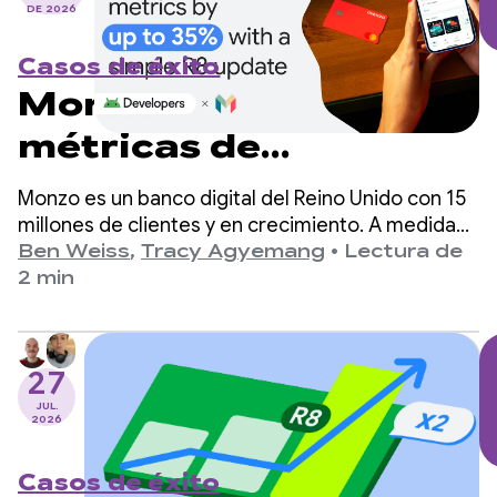
DE 2026
Casos de éxito
Monzo aumenta las
métricas de
rendimiento hasta en
Monzo es un banco digital del Reino Unido con 15
un 35% con una simple
millones de clientes y en crecimiento. A medida
que la app escalaba, el equipo de ingeniería
Ben Weiss
,
Tracy Agyemang
•
Lectura de
actualización de R8
identificó el tiempo de inicio de la app como un
2 min
área crítica para mejorar, pero le preocupaba que
requiriera cambios significativos en su base de
código.
27
JUL.
2026
Casos de éxito