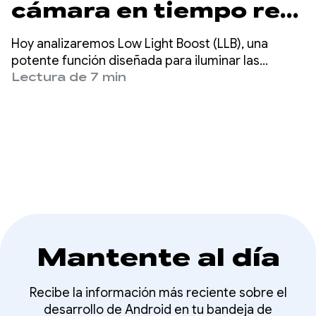
cámara en tiempo real
con Amplificación con
Hoy analizaremos Low Light Boost (LLB), una
poca luz
potente función diseñada para iluminar las
transmisiones de la cámara en tiempo real.
Lectura de 7 min
Mantente al día
Recibe la información más reciente sobre el
desarrollo de Android en tu bandeja de