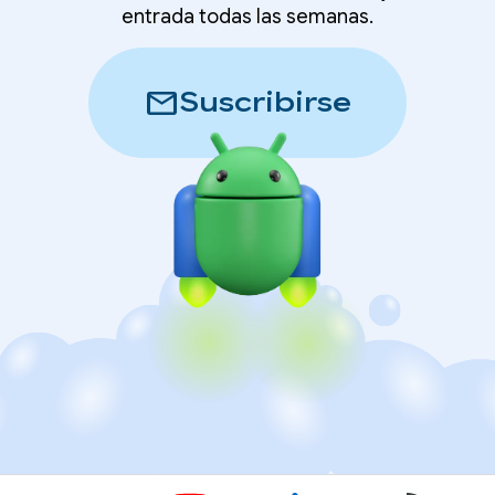
entrada todas las semanas.
mail
Suscribirse