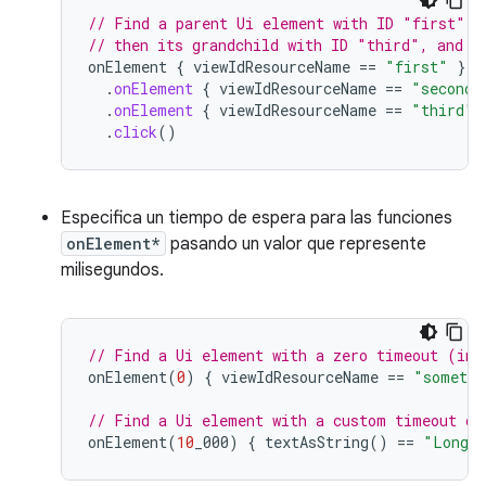
// Find a parent Ui element with ID "first", 
// then its grandchild with ID "third", and c
onElement
{
viewIdResourceName
==
"first"
}
.
onElement
{
viewIdResourceName
==
"second"
.
onElement
{
viewIdResourceName
==
"third"
.
click
()
Especifica un tiempo de espera para las funciones
onElement*
pasando un valor que represente
milisegundos.
// Find a Ui element with a zero timeout (ins
onElement
(
0
)
{
viewIdResourceName
==
"somethi
// Find a Ui element with a custom timeout of
onElement
(
10
_000
)
{
textAsString
()
==
"Long l