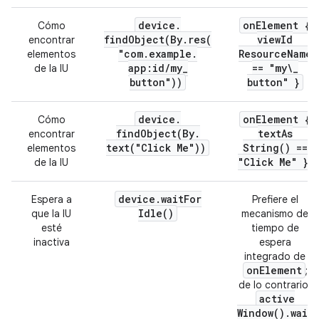
device
.
on
Element {
Cómo
findObject(
By
.
res(
view
Id
encontrar
"com
.
example
.
Resource
Name
elementos
app:id
/
my
_
== "my\
_
de la IU
button"))
button" }
device
.
on
Element {
Cómo
findObject(
By
.
text
As
encontrar
text(
"Click Me"))
String(
) ==
elementos
"Click Me" }
de la IU
device
.
wait
For
Espera a
Prefiere el
Idle(
)
que la IU
mecanismo de
esté
tiempo de
inactiva
espera
integrado de
on
Element
;
de lo contrario,
active
Window(
)
.
wait