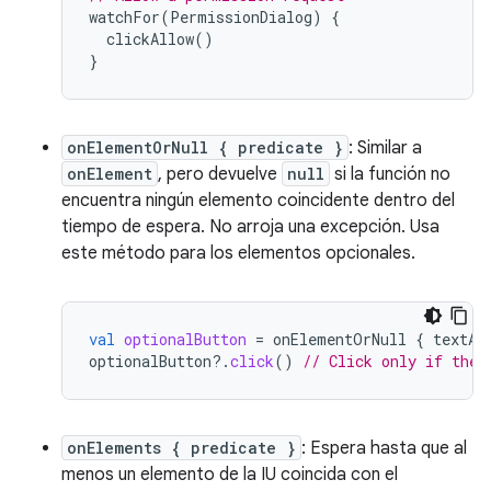
watchFor
(
PermissionDialog
)
{
clickAllow
()
}
onElementOrNull { predicate }
: Similar a
onElement
, pero devuelve
null
si la función no
encuentra ningún elemento coincidente dentro del
tiempo de espera. No arroja una excepción. Usa
este método para los elementos opcionales.
val
optionalButton
=
onElementOrNull
{
textAs
optionalButton
?.
click
()
// Click only if the 
onElements { predicate }
: Espera hasta que al
menos un elemento de la IU coincida con el