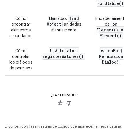
For
Stable(
)
find
Cómo
Llamadas
Encadenamiento
Object
on
encontrar
anidadas
de
Element(
)
.
on
elementos
manualmente
Element(
)
secundarios
Ui
Automator
.
watchFor(
Cómo
register
Watcher(
)
Permission
controlar
Dialog)
los diálogos
de permisos
¿Te resultó útil?
El contenido y las muestras de código que aparecen en esta página