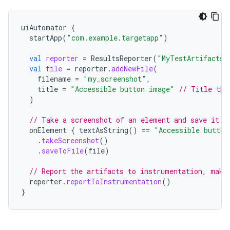
uiAutomator
{
startApp
(
"com.example.targetapp"
)
val
reporter
=
ResultsReporter
(
"MyTestArtifacts"
val
file
=
reporter
.
addNewFile
(
filename
=
"my_screenshot"
,
title
=
"Accessible button image"
// Title tha
)
// Take a screenshot of an element and save it u
onElement
{
textAsString
()
==
"Accessible button
.
takeScreenshot
()
.
saveToFile
(
file
)
// Report the artifacts to instrumentation, maki
reporter
.
reportToInstrumentation
()
}