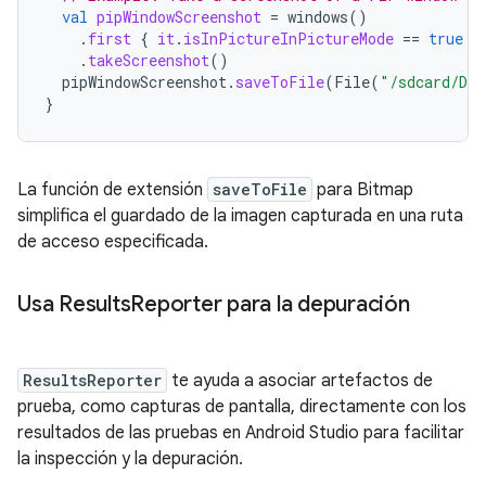
val
pipWindowScreenshot
=
windows
()
.
first
{
it
.
isInPictureInPictureMode
==
true
}
.
takeScreenshot
()
pipWindowScreenshot
.
saveToFile
(
File
(
"/sdcard/Dow
}
La función de extensión
saveToFile
para Bitmap
simplifica el guardado de la imagen capturada en una ruta
de acceso especificada.
Usa Results
Reporter para la depuración
ResultsReporter
te ayuda a asociar artefactos de
prueba, como capturas de pantalla, directamente con los
resultados de las pruebas en Android Studio para facilitar
la inspección y la depuración.