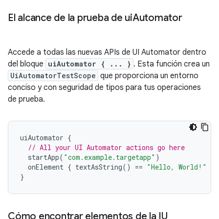
El alcance de la prueba de ui
Automator
Accede a todas las nuevas APIs de UI Automator dentro
del bloque
uiAutomator { ... }
. Esta función crea un
UiAutomatorTestScope
que proporciona un entorno
conciso y con seguridad de tipos para tus operaciones
de prueba.
uiAutomator
{
// All your UI Automator actions go here
startApp
(
"com.example.targetapp"
)
onElement
{
textAsString
()
==
"Hello, World!"
}.
}
Cómo encontrar elementos de la IU