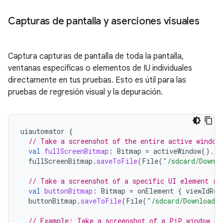
Capturas de pantalla y aserciones visuales
Captura capturas de pantalla de toda la pantalla,
ventanas específicas o elementos de IU individuales
directamente en tus pruebas. Esto es útil para las
pruebas de regresión visual y la depuración.
uiautomator
{
// Take a screenshot of the entire active window
val
fullScreenBitmap
:
Bitmap
=
activeWindow
().
ta
fullScreenBitmap
.
saveToFile
(
File
(
"/sdcard/Downlo
// Take a screenshot of a specific UI element (e
val
buttonBitmap
:
Bitmap
=
onElement
{
viewIdRes
buttonBitmap
.
saveToFile
(
File
(
"/sdcard/Download/
// Example: Take a screenshot of a PiP window