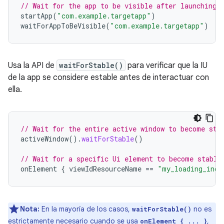
// Wait for the app to be visible after launching 
startApp
(
"com.example.targetapp"
)
waitForAppToBeVisible
(
"com.example.targetapp"
)
Usa la API de
waitForStable()
para verificar que la IU
de la app se considere estable antes de interactuar con
ella.
// Wait for the entire active window to become sta
activeWindow
().
waitForStable
()
// Wait for a specific Ui element to become stable
onElement
{
viewIdResourceName
==
"my_loading_indi
Nota:
En la mayoría de los casos,
no es
waitForStable()
estrictamente necesario cuando se usa
,
onElement { ... }