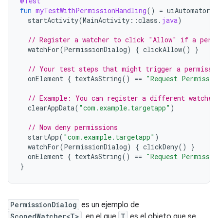
@Test
fun
myTestWithPermissionHandling
()
=
uiAutomator
{
startActivity
(
MainActivity
::
class
.
java
)
// Register a watcher to click "Allow" if a perm
watchFor
(
PermissionDialog
)
{
clickAllow
()
}
// Your test steps that might trigger a permissi
onElement
{
textAsString
()
==
"Request Permissio
// Example: You can register a different watcher
clearAppData
(
"com.example.targetapp"
)
// Now deny permissions
startApp
(
"com.example.targetapp"
)
watchFor
(
PermissionDialog
)
{
clickDeny
()
}
onElement
{
textAsString
()
==
"Request Permissio
}
PermissionDialog
es un ejemplo de
ScopedWatcher<T>
, en el que
T
es el objeto que se