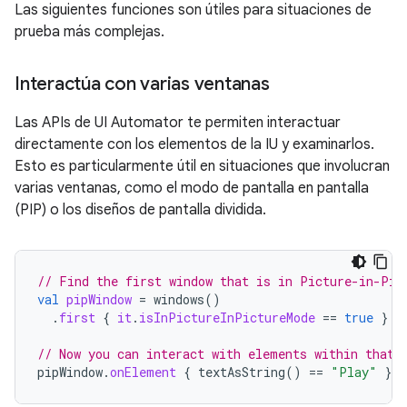
Las siguientes funciones son útiles para situaciones de
prueba más complejas.
Interactúa con varias ventanas
Las APIs de UI Automator te permiten interactuar
directamente con los elementos de la IU y examinarlos.
Esto es particularmente útil en situaciones que involucran
varias ventanas, como el modo de pantalla en pantalla
(PIP) o los diseños de pantalla dividida.
// Find the first window that is in Picture-in-Pic
val
pipWindow
=
windows
()
.
first
{
it
.
isInPictureInPictureMode
==
true
}
// Now you can interact with elements within that 
pipWindow
.
onElement
{
textAsString
()
==
"Play"
}.
c