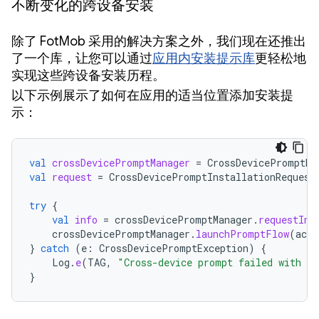
不断变化的跨设备安装
除了 FotMob 采用的解决方案之外，我们现在还推出
了一个库，让您可以通过
应用内安装提示库
更轻松地
实现这些跨设备安装历程。
以下示例展示了如何在应用的适当位置添加安装提
示：
val
crossDevicePromptManager
=
CrossDevicePromptMa
val
request
=
CrossDevicePromptInstallationRequest
try
{
val
info
=
crossDevicePromptManager
.
requestIns
crossDevicePromptManager
.
launchPromptFlow
(
acti
}
catch
(
e
:
CrossDevicePromptException
)
{
Log
.
e
(
TAG
,
"Cross-device prompt failed with er
}