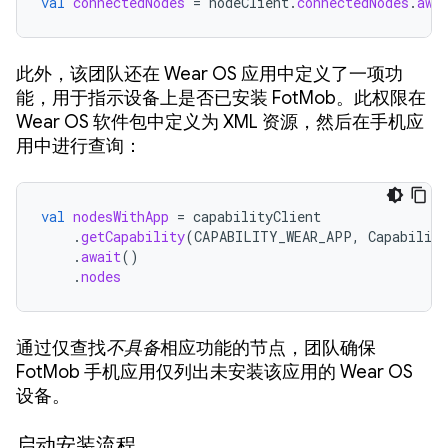
val
connectedNodes
=
nodeClient
.
connectedNodes
.
awa
此外，该团队还在 Wear OS 应用中定义了一项功
能，用于指示设备上是否已安装 FotMob。此权限在
Wear OS 软件包中定义为 XML 资源，然后在手机应
用中进行查询：
val
nodesWithApp
=
capabilityClient
.
getCapability
(
CAPABILITY_WEAR_APP
,
Capability
.
await
()
.
nodes
通过仅查找
不具备
相应功能的节点，团队确保
FotMob 手机应用仅列出未安装该应用的 Wear OS
设备。
启动安装流程