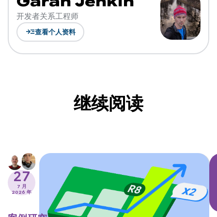
Garan Jenkin
开发者关系工程师
read_more
查看个人资料
继续阅读
27
7 月
2026 年