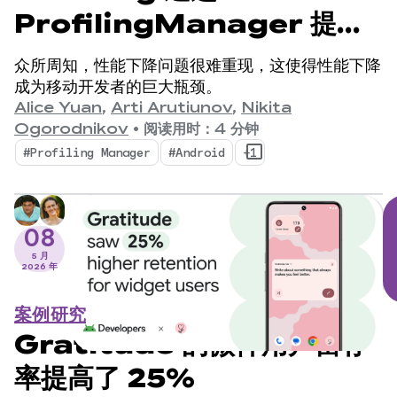
ProfilingManager 提供
数百万条深入的性能分析结果
众所周知，性能下降问题很难重现，这使得性能下降
成为移动开发者的巨大瓶颈。
Alice Yuan
,
Arti Arutiunov
,
Nikita
Ogorodnikov
•
阅读用时：4 分钟
#Profiling Manager
#Android
+1
08
5 月
2026 年
案例研究
Gratitude 的微件用户留存
率提高了 25%