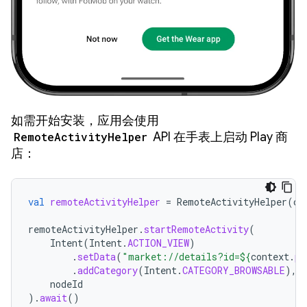
如需开始安装，应用会使用
RemoteActivityHelper
API 在手表上启动 Play 商
店：
val
remoteActivityHelper
=
RemoteActivityHelper
(
co
remoteActivityHelper
.
startRemoteActivity
(
Intent
(
Intent
.
ACTION_VIEW
)
.
setData
(
"market://details?id=
${
context
.
pa
.
addCategory
(
Intent
.
CATEGORY_BROWSABLE
),
nodeId
).
await
()