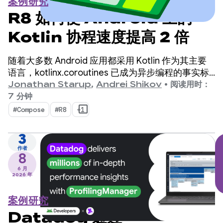
案例研究
R8 如何使 Android 上的
Kotlin 协程速度提高 2 倍
随着大多数 Android 应用都采用 Kotlin 作为其主要
语言，kotlinx.coroutines 已成为异步编程的事实标
准。该库提供了一种设计合理且结构化的方式来管理
Jonathan Starup
,
Andrei Shikov
•
阅读用时：
Kotlin 原生的并发数据流。
7 分钟
#Compose
#R8
+1
3
作者
8
6 月
2026 年
案例研究
Datadog 通过