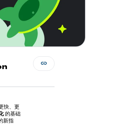
link
on
用更快、更
化
的基础
能的新指