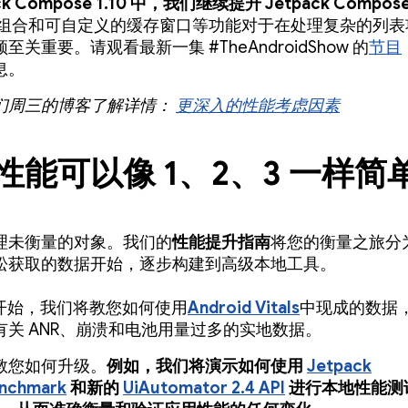
ck Compose 1.10 中，我们继续提升 Jetpack Compos
组合
和可自定义的缓存窗口等功能对于在处理复杂的列表
至关重要。请观看最新一集 #TheAndroidShow 的
节目
息。
们周三的博客了解详情：
更深入的性能考虑因素
性能可以像 1、2、3 一样简
理未衡量的对象。我们的
性能提升指南
将您的衡量之旅分
松获取的数据开始，逐步构建到高级本地工具。
开始，我们将教您如何使用
Android Vitals
中现成的数据
有关 ANR、崩溃和电池用量过多的实地数据。
教您如何升级。
例如，我们将演示如何使用
Jetpack
nchmark
和新的
UiAutomator 2.4 API
进行本地性能测