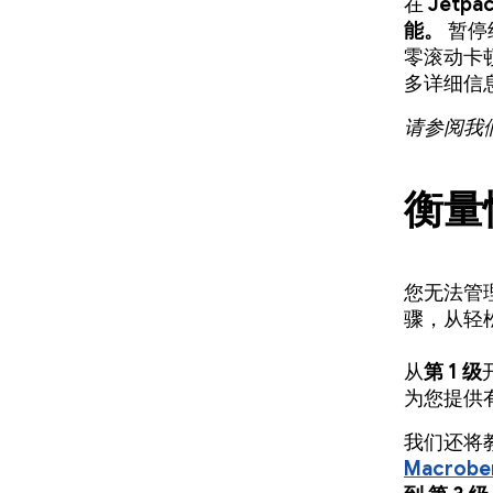
在
Jetpa
能。
暂停
零滚动卡顿
多详细信
请参阅我
衡量
您无法管
骤，从轻
从
第 1 级
为您提供
我们还将
Macrobe