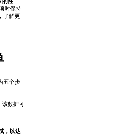
e 的性
项时保持
，了解更
单
为五个步
，该数据可
试，以达