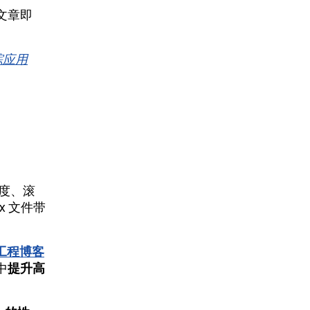
文章即
踪应用
度、滚
ex 文件带
的工程博客
中
提升高