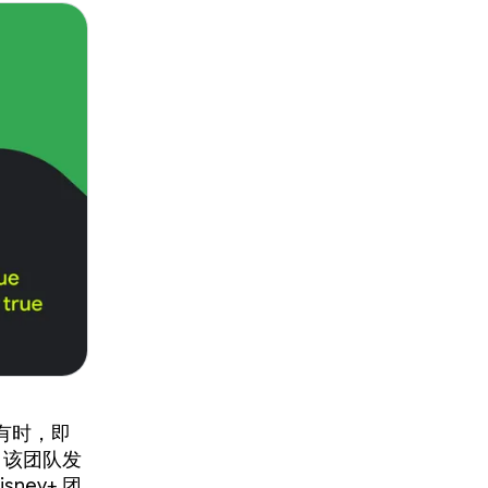
有时，即
，该团队发
ey+ 团