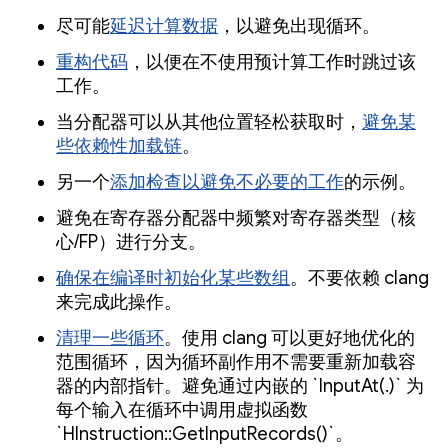
尽可能
延迟计算数据
，以避免出现循环。
重构代码
，以便在不使用预计算工作时跳过该
工作。
当分配器可以从其他位置轻松获取时，
避免某
些依赖性加载链
。
另一个
添加检查以避免不必要的工作
的示例。
避免在寄存器分配器中频繁对寄存器类型（核
心/FP）进行分支。
确保在编译时初始化某些数组
。不要依赖 clang
来完成此操作。
清理一些循环
。使用 clang 可以更好地优化的
范围循环，因为循环副作用不需要重新加载容
器的内部指针。避免通过内嵌的 `InputAt(.)` 为
每个输入在循环中调用虚拟函数
`HInstruction::GetInputRecords()`。