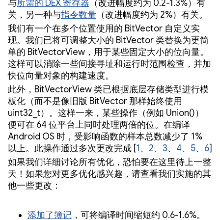
与
所需的 DEX 寄存器
（改进幅度约为 0.2-1.3%）有
关，另一种与
指令数量
（改进幅度约为 2%）有关。
我们有一个在多个位置使用的 BitVector 自定义实
现。我们已将可调整大小的 BitVector 类替换为更简
单的 BitVectorView，用于某些固定大小的位向量。
这样可以消除一些间接寻址和运行时范围检查，并加
快位向量对象的构建速度。
此外，BitVectorView 类已根据底层存储类型进行模
板化（而不是像旧版 BitVector 那样始终使用
uint32_t）。这样一来，某些操作（例如 Union()）
便可在 64 位平台上同时处理两倍的位。在编译
Android OS 时，受影响函数的样本总数减少了 1%
以上。此操作通过多次更改完成 [
1
、
2
、
3
、
4
、
5
、
6
]
如果我们详细讨论所有优化，恐怕要在这里待上一整
天！如果您对更多优化感兴趣，请查看我们实施的其
他一些更改：
添加了簿记
，可将编译时间缩短约 0.6-1.6%。