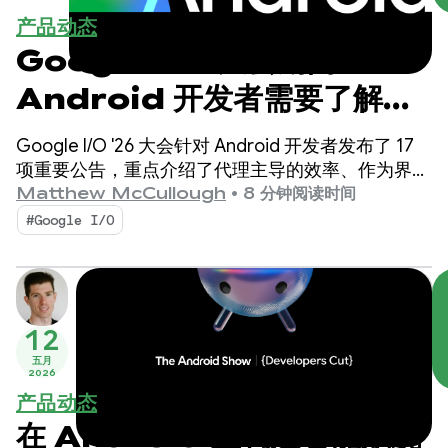
产品动态
Google I/O 大会期间
Android 开发者需要了解的
17 件事！
Google I/O '26 大会针对 Android 开发者发布了 17
项重要公告，重点介绍了代理主导的效率、作为界面
标准的 Compose First，以及针对不断扩大的生态系
Matthew McCullough
•
8 分钟阅读时间
统的高性能媒体和自适应开发。
#Google I/O
12
五月
2026
产品动态
在 Android 上构建智能系统