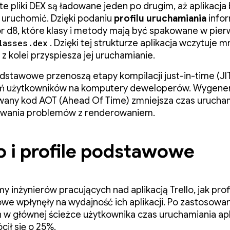
 te pliki DEX są ładowane jeden po drugim, aż aplikacja
 uruchomić. Dzięki podaniu
profilu uruchamiania
info
r d8, które klasy i metody mają być spakowane w pie
lasses.dex
. Dzięki tej strukturze aplikacja wczytuje m
 z kolei przyspiesza jej uruchamianie.
odstawowe przenoszą etapy kompilacji just-in-time (JI
eń użytkowników na komputery deweloperów. Wygen
any kod AOT (Ahead Of Time) zmniejsza czas urucha
zywania problemów z renderowaniem.
lo i profile podstawowe
y inżynierów pracujących nad aplikacją Trello, jak prof
e wpłynęły na wydajność ich aplikacji. Po zastosowani
w głównej ścieżce użytkownika czas uruchamiania apli
ócił się o 25%.