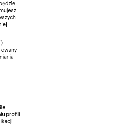
 będzie
rmujesz
rwszych
niej
T)
erowany
miania
ile
u profili
kacji