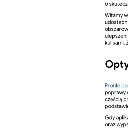
o skutecz
Witamy w 
udostępn
obszarów 
ulepszeni
kulisami.
Opty
Profile 
poprawy w
częścią g
podstawie
Gdy aplik
oraz wypeł