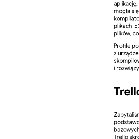
aplikację,
mogła się
kompilato
plikach
c
plików, co
Profile p
z urządz
skompilow
i rozwią
Trel
Zapytaliśm
podstawow
bazowych 
Trello skr