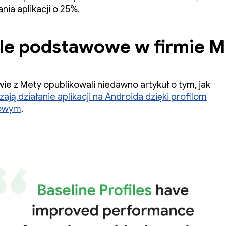
nia aplikacji o 25%.
ile podstawowe w firmie M
wie z Mety opublikowali niedawno artykuł o tym, jak
ają działanie aplikacji na Androida dzięki profilom
owym
.