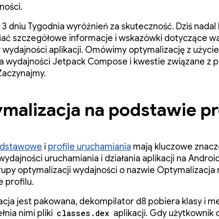
ności.
3 dniu Tygodnia wyróżnień za skuteczność. Dziś nada
iać szczegółowe informacje i wskazówki dotyczące w
wydajności aplikacji. Omówimy optymalizację z użycie
a wydajności Jetpack Compose i kwestie związane z p
 Zaczynajmy.
malizacja na podstawie pr
podstawowe
i
profile uruchamiania
mają kluczowe znacze
ydajności uruchamiania i działania aplikacji na Androi
rupy optymalizacji wydajności o nazwie Optymalizacja 
 profilu.
acja jest pakowana, dekompilator d8 pobiera klasy i m
nia nimi pliki
classes.dex
aplikacji. Gdy użytkownik