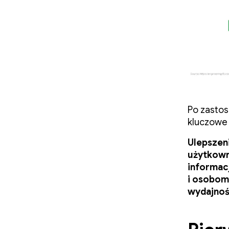
Po zastos
kluczowe 
Ulepszen
użytkown
informac
i osobom
wydajnośc