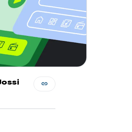
Jossi
link