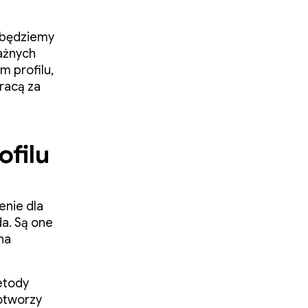
l będziemy
ażnych
m profilu,
racą za
ofilu
nie dla
da. Są one
na
etody
 otworzy