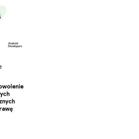
e
dowolenie
tych
cznych
prawę