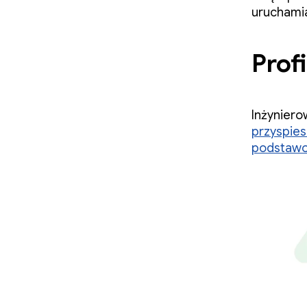
uruchamia
Prof
Inżyniero
przyspiesz
podstaw