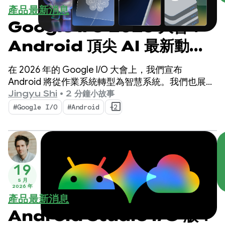
產品最新消息
Google I/O 2026 大會：
Android 頂尖 AI 最新動
態，打造智慧體驗
在 2026 年的 Google I/O 大會上，我們宣布
Android 將從作業系統轉型為智慧系統。我們也展示
了如何使用系統原生建構智慧體驗，並將 Google AI
Jingyu Shi
•
2 分鐘小故事
的強大功能帶入應用程式。
#Google I/O
#Android
+2
19
5 月
2026 年
產品最新消息
Android Studio I/O 版：