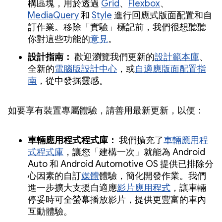
構區塊，用於透過
Grid
、
Flexbox
、
MediaQuery
和
Style
進行回應式版面配置和自
訂作業。移除「實驗」標記前，我們很想聽聽
你對這些功能的
意見
。
設計指南：
歡迎瀏覽我們更新的
設計範本庫
、
全新的
電腦版設計中心
，或
自適應版面配置指
南
，從中發掘靈感。
如要享有裝置專屬體驗，請善用最新更新，以便：
車輛應用程式程式庫：
我們擴充了
車輛應用程
式程式庫
，讓您「建構一次」就能為 Android
Auto 和 Android Automotive OS 提供已排除分
心因素的自訂
媒體
體驗，簡化開發作業。我們
進一步擴大支援自適應
影片應用程式
，讓車輛
停妥時可全螢幕播放影片，提供更豐富的車內
互動體驗。