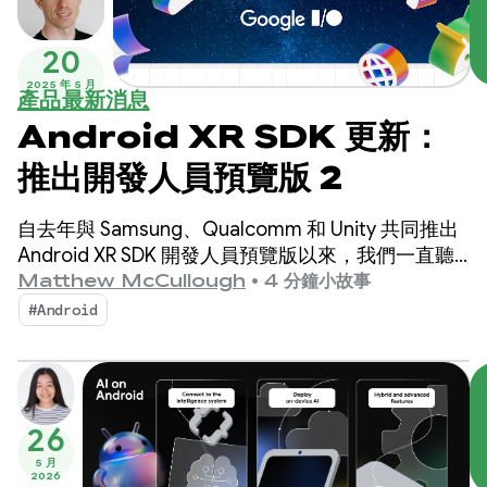
20
2025 年 5 月
產品最新消息
Android XR SDK 更新：
推出開發人員預覽版 2
自去年與 Samsung、Qualcomm 和 Unity 共同推出
Android XR SDK 開發人員預覽版以來，我們一直聽
到廣大 Android 社群的熱烈迴響，這讓我們感到非常
Matthew McCullough
•
4 分鐘小故事
振奮。
#Android
26
5 月
2026