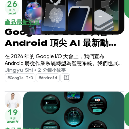
26
5 月
2026
產品最新消息
Google I/O 2026 大會：
Android 頂尖 AI 最新動
態，打造智慧體驗
在 2026 年的 Google I/O 大會上，我們宣布
Android 將從作業系統轉型為智慧系統。我們也展示
了如何使用系統原生建構智慧體驗，並將 Google AI
Jingyu Shi
•
2 分鐘小故事
的強大功能帶入應用程式。
#Google I/O
#Android
+2
19
5 月
2026 年