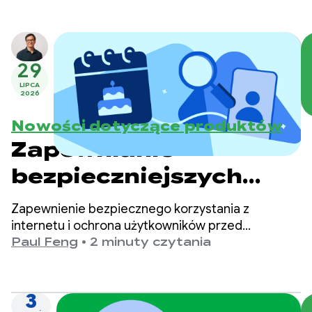
29
LIPCA
2026
Nowości dotyczące produktów
Zapewnianie
bezpieczniejszych
treści dostosowanych
Zapewnienie bezpiecznego korzystania z
do wieku w Google
internetu i ochrona użytkowników przed
szkodliwymi treściami to dla nas w Google Play
Paul Feng
•
2 minuty czytania
Play
priorytet.
3