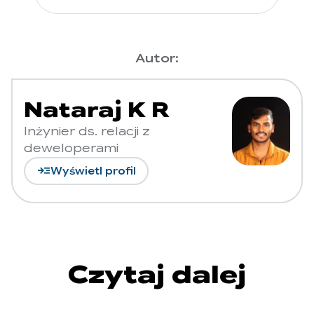
Autor:
Nataraj K R
Inżynier ds. relacji z
deweloperami
read_more
Wyświetl profil
Czytaj dalej