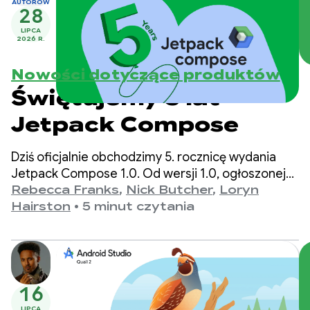
AUTORÓW
28
LIPCA
2026 R.
Nowości dotyczące produktów
Świętujemy 5 lat
Jetpack Compose
Dziś oficjalnie obchodzimy 5. rocznicę wydania
Jetpack Compose 1.0. Od wersji 1.0, ogłoszonej
28 lipca 2021 r., do najnowszej wersji 1.11 interfejsy
Rebecca Franks
,
Nick Butcher
,
Loryn
API znacznie się rozwinęły. Chcemy to uczcić.
Hairston
•
5 minut czytania
16
LIPCA