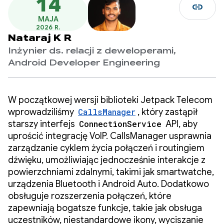
14
link
MAJA
2026 R.
Nataraj K R
Inżynier ds. relacji z deweloperami,
Android Developer Engineering
W początkowej wersji biblioteki Jetpack Telecom
wprowadziliśmy
CallsManager
, który zastąpił
starszy interfejs
ConnectionService
API, aby
uprościć integrację VoIP. CallsManager usprawnia
zarządzanie cyklem życia połączeń i routingiem
dźwięku, umożliwiając jednocześnie interakcje z
powierzchniami zdalnymi, takimi jak smartwatche,
urządzenia Bluetooth i Android Auto. Dodatkowo
obsługuje rozszerzenia połączeń, które
zapewniają bogatsze funkcje, takie jak obsługa
uczestników, niestandardowe ikony, wyciszanie