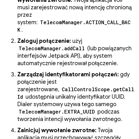
wywołania zwrotne:
Twoja aplikacja VoIP
musi zarejestrować nową intencję chronioną
przez
system:
TelecomManager.ACTION_CALL_BAC
K
.
Zaloguj połączenie:
użyj
TelecomManager.addCall
(lub powiązanych
interfejsów Jetpack API), aby system
automatycznie rejestrował połączenie.
Zarządzaj identyfikatorami połączeń:
gdy
połączenie jest
zarejestrowane,
CallControlScope.getCall
Id
udostępnia unikalny identyfikator UUID.
Dialer systemowy używa tego samego
TelecomManager.EXTRA_UUID
podczas
tworzenia intencji wywołania zwrotnego.
Zainicjuj wywołanie zwrotne:
Twoja
aplikacja musi przechowywać szczegóły