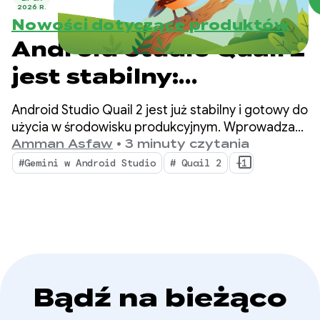
2026 R.
Nowości dotyczące produktów
Android Studio Quail 2
jest stabilny:
wielozadaniowość
Android Studio Quail 2 jest już stabilny i gotowy do
dzięki agentowi AI w
użycia w środowisku produkcyjnym. Wprowadza
do IDE równoległe przepływy pracy agenta,
Amman Asfaw
•
3 minuty czytania
Android Studio
natywnie zintegrowane profilowanie wycieków
#Gemini w Android Studio
# Quail 2
+1
pamięci i usuwanie awarii z uwzględnieniem
kontekstu.
Bądź na bieżąco