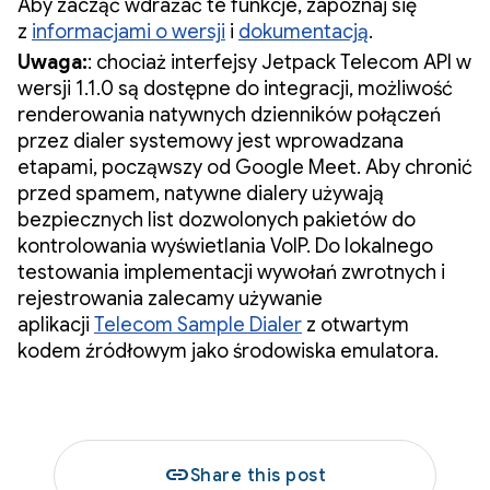
Aby zacząć wdrażać te funkcje, zapoznaj się
z
informacjami o wersji
i
dokumentacją
.
Uwaga:
: chociaż interfejsy Jetpack Telecom API w
wersji 1.1.0 są dostępne do integracji, możliwość
renderowania natywnych dzienników połączeń
przez dialer systemowy jest wprowadzana
etapami, począwszy od Google Meet. Aby chronić
przed spamem, natywne dialery używają
bezpiecznych list dozwolonych pakietów do
kontrolowania wyświetlania VoIP. Do lokalnego
testowania implementacji wywołań zwrotnych i
rejestrowania zalecamy używanie
aplikacji
Telecom Sample Dialer
z otwartym
kodem źródłowym jako środowiska emulatora.
link
Share this post